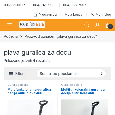
Skip to navigation
Skip to content
018/321-0077
064/612-7733
064/966-7557
Prodavnica
Moja korpa
Moj nalog
0
Početna
Proizvod označen „plava guralica za decu“
plava guralica za decu
Sortirano po popularnosti
Prikazano je svih 4 rezultata
Filteri
Guralice decije
Guralice decije
Multifunkcionalna guralica
Multifunkcionalna guralica
dečija autić plava 468
dečija autić bela 468