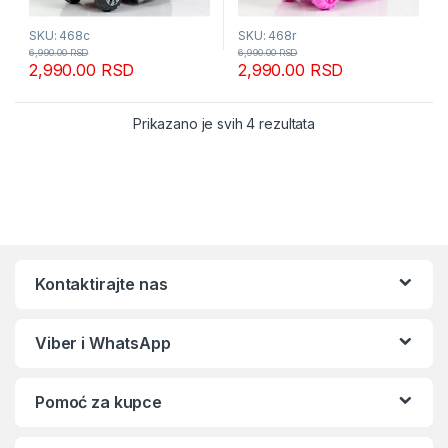
SKU: 468c
SKU: 468r
6,990.00
RSD
6,990.00
RSD
2,990.00
RSD
2,990.00
RSD
Sortirano po popular
Prikazano je svih 4 rezultata
Kontaktirajte nas
Viber i WhatsApp
Pomoć za kupce