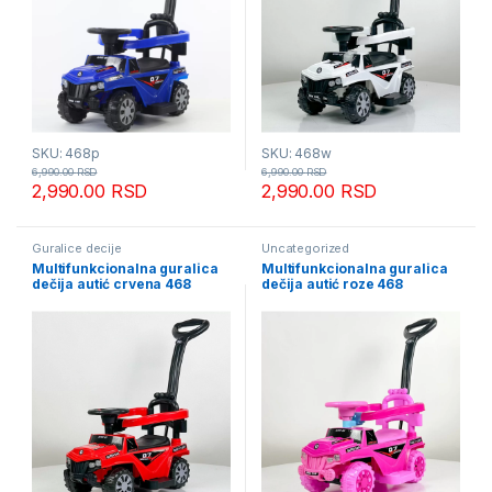
SKU: 468p
SKU: 468w
6,990.00
RSD
6,990.00
RSD
2,990.00
RSD
2,990.00
RSD
Guralice decije
Uncategorized
Multifunkcionalna guralica
Multifunkcionalna guralica
dečija autić crvena 468
dečija autić roze 468