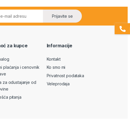
Prijavite se
oć za kupce
Informacije
nalog
Kontakt
ni plaćanja i cenovnik
Ko smo mi
ave
Privatnost podataka
va za odustajanje od
Veleprodaja
vine
ešća pitanja