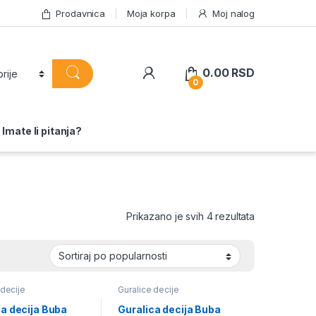
Prodavnica
Moja korpa
Moj nalog
0.00
RSD
0
Imate li pitanja?
Sortirano po 
Prikazano je svih 4 rezultata
 decije
Guralice decije
ca decija Buba
Guralica decija Buba