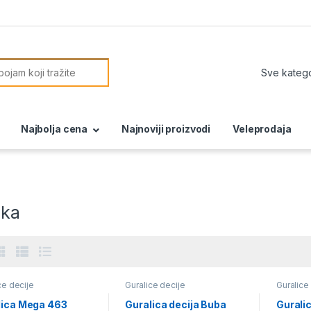
or:
Najbolja cena
Najnoviji proizvodi
Veleprodaja
ika
ce decije
Guralice decije
Guralice
lica Mega 463
Guralica decija Buba
Gurali