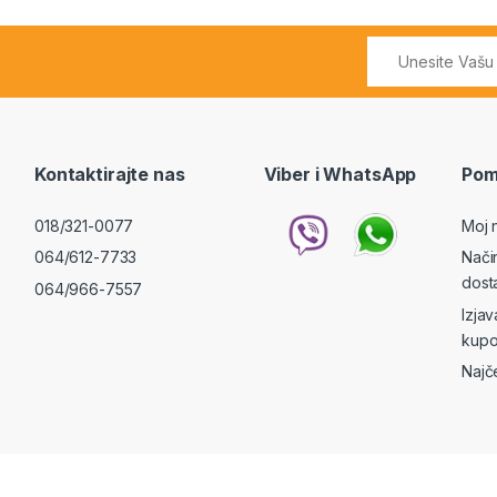
Kontaktirajte nas
Viber i WhatsApp
Pom
018/321-0077
Moj 
064/612-7733
Nači
dost
064/966-7557
Izja
kupo
Najč