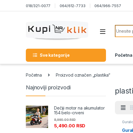
Skip to navigation
Skip to content
018/321-0077
064/612-7733
064/966-7557
Search f
Sve kategorije
Početna
Početna
Proizvod označen „plastika“
Najnoviji proizvodi
plast
Dečiji motor na akumulator
154 belo-crveni
8,990.00
RSD
Gurali
5,490.00
RSD
Gura