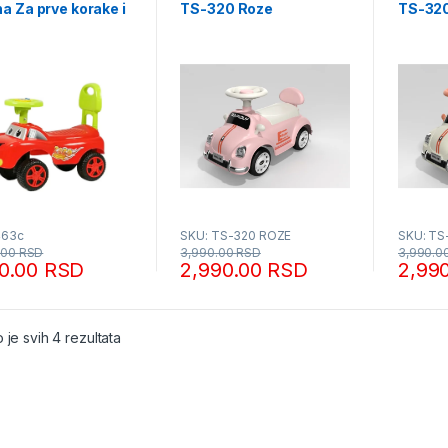
a Za prve korake i
TS-320 Roze
TS-32
oj Motorike
463c
SKU: TS-320 ROZE
SKU: TS
.00
RSD
3,990.00
RSD
3,990.0
90.00
RSD
2,990.00
RSD
2,99
Sortirano po popularnosti
 je svih 4 rezultata