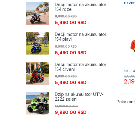
crven
Dečiji motor na akumulator
Razv
154 roze
8,990.00
RSD
5,490.00
RSD
Dečiji motor na akumulator
154 plavi
8,990.00
RSD
5,490.00
RSD
Dečiji motor na akumulator
154 crveni
SKU: 
3,990
8,990.00
RSD
2,1
5,490.00
RSD
Dzip na akumulator UTV-
2222 zeleni
Prikazano
17,990.00
RSD
9,990.00
RSD