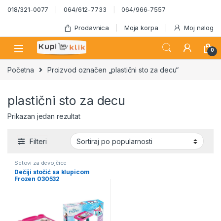
Skip to navigation
Skip to content
018/321-0077
064/612-7733
064/966-7557
Prodavnica
Moja korpa
Moj nalog
0
Početna
Proizvod označen „plastični sto za decu“
plastični sto za decu
Prikazan jedan rezultat
Filteri
Setovi za devojčice
Dečiji stočić sa klupicom
Frozen 030532