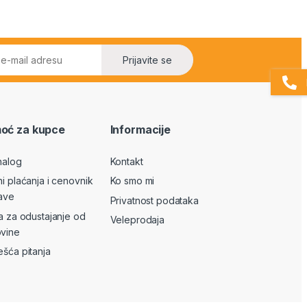
Prijavite se
oć za kupce
Informacije
nalog
Kontakt
ni plaćanja i cenovnik
Ko smo mi
ave
Privatnost podataka
va za odustajanje od
Veleprodaja
vine
ešća pitanja