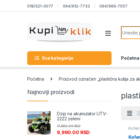
Skip to navigation
Skip to content
018/321-0077
064/612-7733
064/966-7557
Search f
Sve kategorije
Početna
Početna
Proizvod označen „plastična kutija za al
Najnoviji proizvodi
plast
Dzip na akumulator UTV-
2222 zeleni
17,990.00
RSD
Koferi 
9,990.00
RSD
Kofer