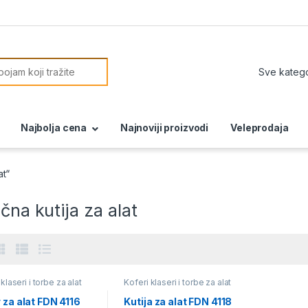
or:
Najbolja cena
Najnoviji proizvodi
Veleprodaja
at“
ična kutija za alat
klaseri i torbe za alat
Koferi klaseri i torbe za alat
 za alat FDN 4116
Kutija za alat FDN 4118