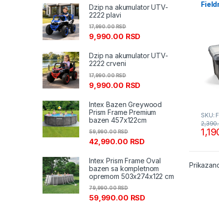
Fiel
Dzip na akumulator UTV-
2222 plavi
17,990.00
RSD
9,990.00
RSD
Dzip na akumulator UTV-
2222 crveni
17,990.00
RSD
9,990.00
RSD
Intex Bazen Greywood
Prism Frame Premium
SKU: 
bazen 457x122cm
2,390
1,1
59,990.00
RSD
42,990.00
RSD
Intex Prism Frame Oval
Prikazano
bazen sa kompletnom
opremom 503x274x122 cm
79,990.00
RSD
59,990.00
RSD