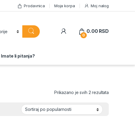
Prodavnica
Moja korpa
Moj nalog
0.00
RSD
0
Imate li pitanja?
Sortirano po 
Prikazano je svih 2 rezultata