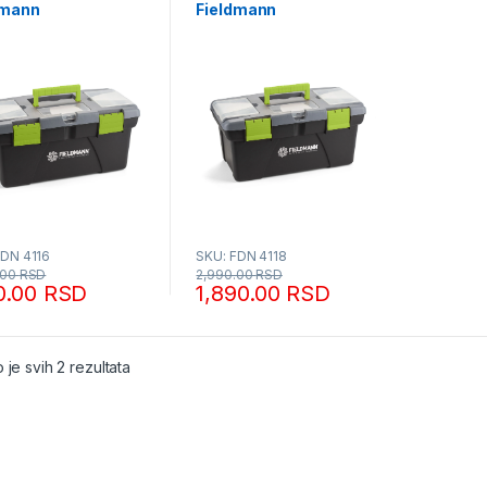
dmann
Fieldmann
FDN 4116
SKU: FDN 4118
.00
RSD
2,990.00
RSD
90.00
RSD
1,890.00
RSD
Sortirano po popularnosti
 je svih 2 rezultata