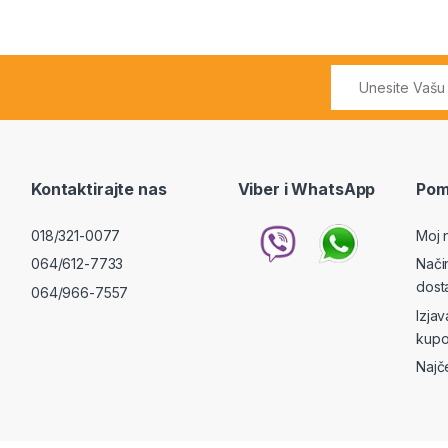
Kontaktirajte nas
Viber i WhatsApp
Pom
018/321-0077
Moj 
064/612-7733
Nači
dost
064/966-7557
Izja
kupo
Najč