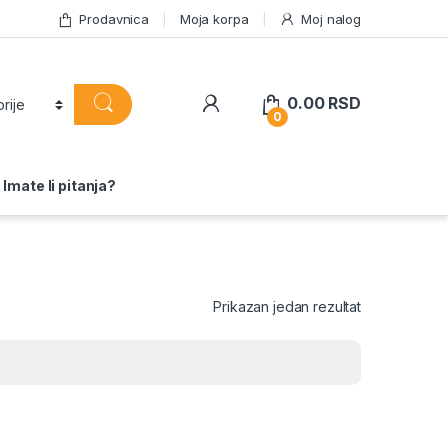
Prodavnica
Moja korpa
Moj nalog
0.00
RSD
0
Imate li pitanja?
Prikazan jedan rezultat