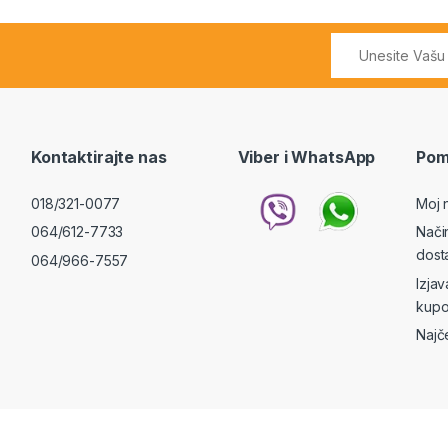
Kontaktirajte nas
Viber i WhatsApp
Pom
018/321-0077
Moj 
064/612-7733
Nači
dost
064/966-7557
Izja
kupo
Najč