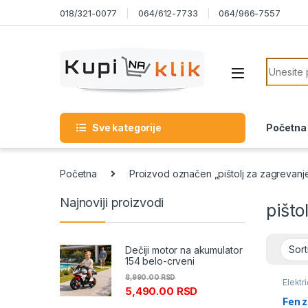
Skip to navigation
Skip to content
018/321-0077
064/612-7733
064/966-7557
Search f
Sve kategorije
Početna
Početna
Proizvod označen „pištolj za zagrevanj
Najnoviji proizvodi
pišto
Dečiji motor na akumulator
154 belo-crveni
8,990.00
RSD
Elektri
5,490.00
RSD
meseč
vreli 
Fen z