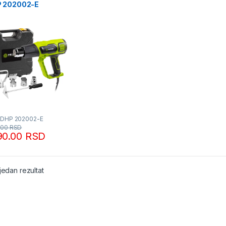
 202002-E
dmann
FDHP 202002-E
.00
RSD
90.00
RSD
jedan rezultat