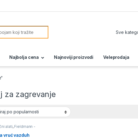
or:
Najbolja cena
Najnoviji proizvodi
Veleprodaja
e“
lj za zagrevanje
čni alati
,
Fieldmann -
na akcija
,
Pištolji za
vazduh
a vruć vazduh