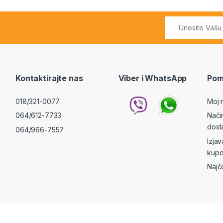
Kontaktirajte nas
Viber i WhatsApp
Pom
018/321-0077
Moj 
064/612-7733
Nači
dost
064/966-7557
Izja
kupo
Najč