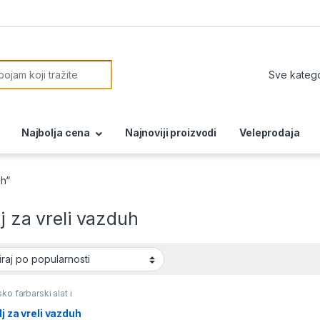
or:
Najbolja cena
Najnoviji proizvodi
Veleprodaja
uh“
lj za vreli vazduh
ko farbarski alat i
,
Villager Akcija
lj za vreli vazduh