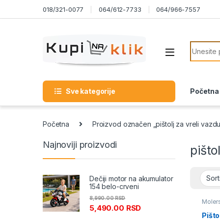
Skip to navigation
Skip to content
018/321-0077
064/612-7733
064/966-7557
Search f
Sve kategorije
Početna
Početna
Proizvod označen „pištolj za vreli vazd
Najnoviji proizvodi
pišto
Dečiji motor na akumulator
154 belo-crveni
8,990.00
RSD
Molers
5,490.00
RSD
pribor
Pišto