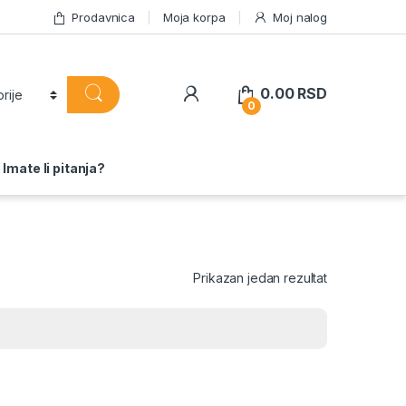
Prodavnica
Moja korpa
Moj nalog
0.00
RSD
0
Imate li pitanja?
Prikazan jedan rezultat