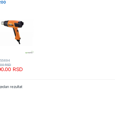
200
055694
.00
RSD
90.00
RSD
jedan rezultat