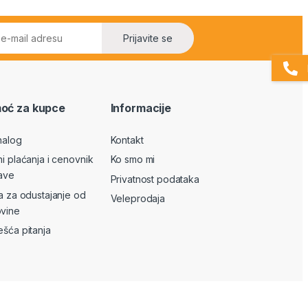
Prijavite se
oć za kupce
Informacije
nalog
Kontakt
ni plaćanja i cenovnik
Ko smo mi
ave
Privatnost podataka
va za odustajanje od
Veleprodaja
vine
ešća pitanja