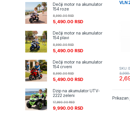
VLN 
Dečiji motor na akumulator
154 roze
8,990.00
RSD
5,490.00
RSD
Dečiji motor na akumulator
154 plavi
8,990.00
RSD
5,490.00
RSD
Dečiji motor na akumulator
154 crveni
SKU: 
3,990
8,990.00
RSD
2,6
5,490.00
RSD
Dzip na akumulator UTV-
2222 zeleni
Prikazan 
17,990.00
RSD
9,990.00
RSD