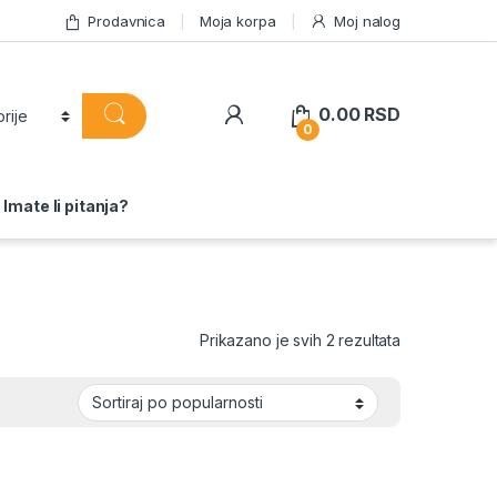
Prodavnica
Moja korpa
Moj nalog
0.00
RSD
0
Imate li pitanja?
Sortirano po 
Prikazano je svih 2 rezultata