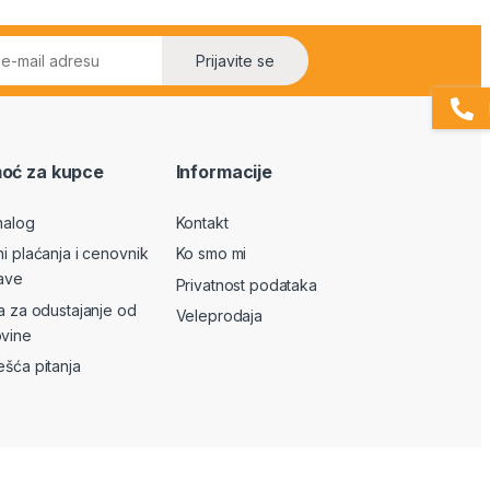
Prijavite se
oć za kupce
Informacije
nalog
Kontakt
ni plaćanja i cenovnik
Ko smo mi
ave
Privatnost podataka
va za odustajanje od
Veleprodaja
vine
ešća pitanja