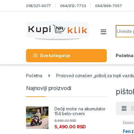
Skip to navigation
Skip to content
018/321-0077
064/612-7733
064/966-7557
Search f
Sve kategorije
Početna
Početna
Proizvod označen „pištolj za topli vaz
Najnoviji proizvodi
pišto
Dečiji motor na akumulator
154 belo-crveni
8,990.00
RSD
Elektri
5,490.00
RSD
meseč
vreli 
Fen z