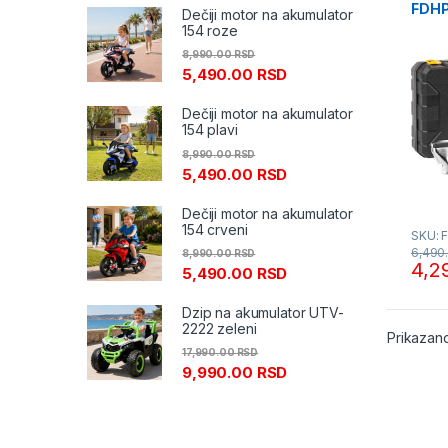
FDHP
Dečiji motor na akumulator
Fiel
154 roze
8,990.00
RSD
5,490.00
RSD
Dečiji motor na akumulator
154 plavi
8,990.00
RSD
5,490.00
RSD
Dečiji motor na akumulator
154 crveni
SKU: 
6,490
8,990.00
RSD
4,2
5,490.00
RSD
Dzip na akumulator UTV-
2222 zeleni
Prikazano
17,990.00
RSD
9,990.00
RSD