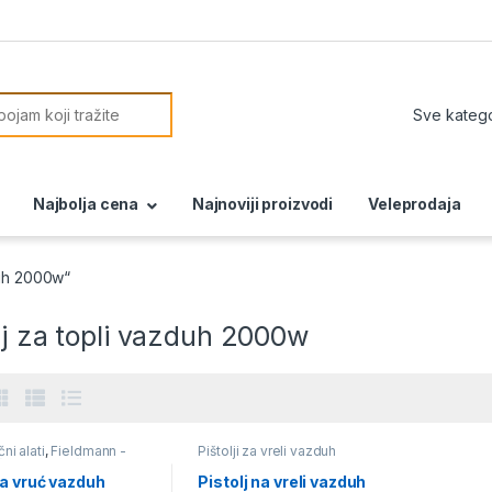
or:
Najbolja cena
Najnoviji proizvodi
Veleprodaja
duh 2000w“
lj za topli vazduh 2000w
čni alati
,
Fieldmann -
Pištolji za vreli vazduh
na akcija
,
Pištolji za
vazduh
a vruć vazduh
Pistolj na vreli vazduh