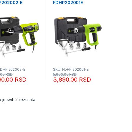
 202002-E
FDHP202001E
dmann
Fieldmann
FDHP 202002-E
SKU: FDHP 202001-E
.00
RSD
5,990.00
RSD
90.00
RSD
3,890.00
RSD
Sortirano po popularnosti
 je svih 2 rezultata