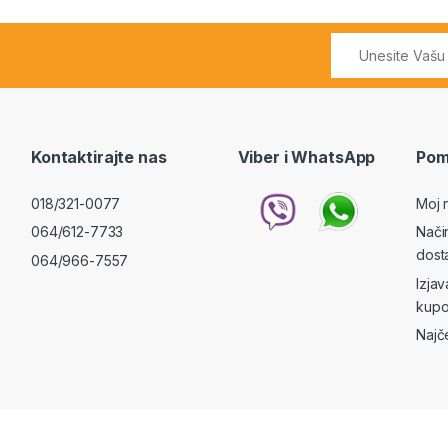
Kontaktirajte nas
Viber i WhatsApp
Pom
018/321-0077
Moj 
064/612-7733
Nači
dost
064/966-7557
Izja
kupo
Najč