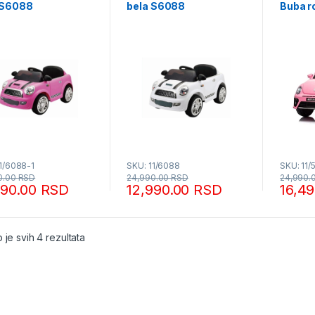
 S6088
bela S6088
Buba r
1/6088-1
SKU: 11/6088
SKU: 11/
0.00
RSD
24,990.00
RSD
24,990.
990.00
RSD
12,990.00
RSD
16,4
Sortirano po popularnosti
 je svih 4 rezultata