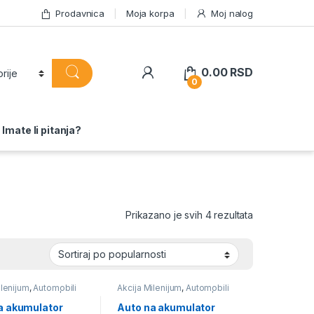
Prodavnica
Moja korpa
Moj nalog
0.00
RSD
0
Imate li pitanja?
Sortirano po 
Prikazano je svih 4 rezultata
ilenijum
,
Automobili
Akcija Milenijum
,
Automobili
lator za Decu |
na Akumulator za Decu |
bor i Akcija
Veliki Izbor i Akcija
a akumulator
Auto na akumulator