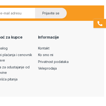
Prijavite se
oć za kupce
Informacije
nalog
Kontakt
ni plaćanja i cenovnik
Ko smo mi
ave
Privatnost podataka
va za odustajanje od
Veleprodaja
vine
ešća pitanja