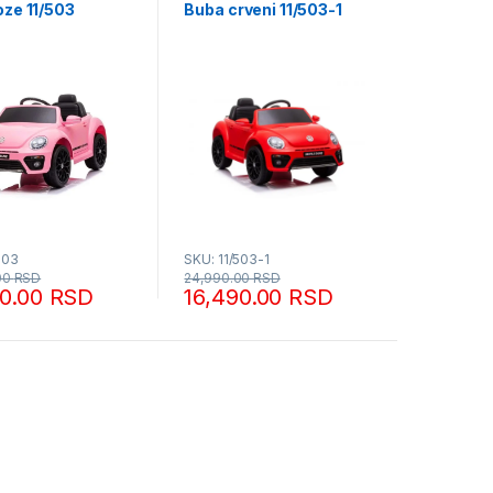
oze 11/503
Buba crveni 11/503-1
503
SKU: 11/503-1
00
RSD
24,990.00
RSD
90.00
RSD
16,490.00
RSD