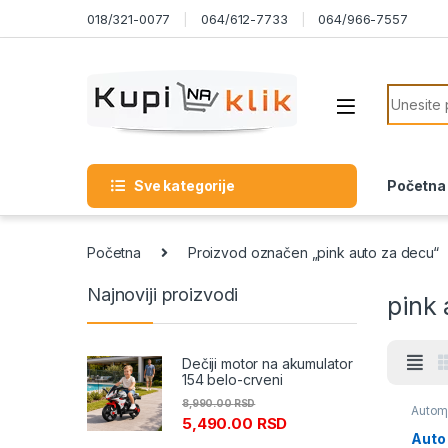
Skip to navigation
Skip to content
018/321-0077
064/612-7733
064/966-7557
Search f
Sve kategorije
Početna
Početna
Proizvod označen „pink auto za decu“
Najnoviji proizvodi
pink
Dečiji motor na akumulator
154 belo-crveni
8,990.00
RSD
Automo
5,490.00
RSD
Decu | 
Auto