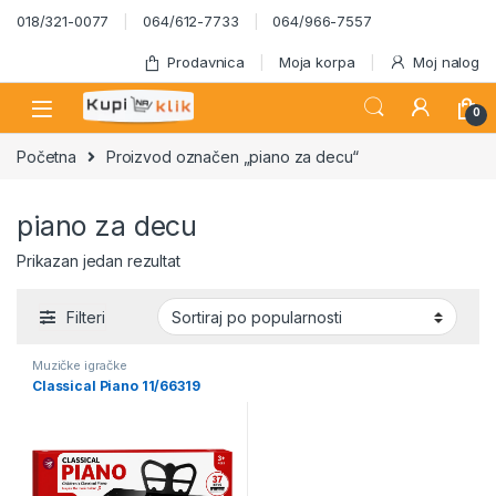
Skip to navigation
Skip to content
018/321-0077
064/612-7733
064/966-7557
Prodavnica
Moja korpa
Moj nalog
0
Početna
Proizvod označen „piano za decu“
piano za decu
Prikazan jedan rezultat
Filteri
Muzičke igračke
Classical Piano 11/66319