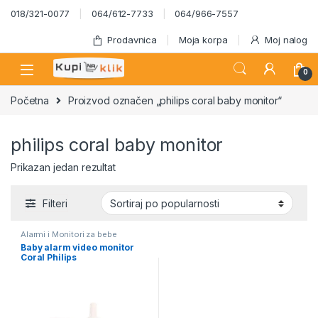
Skip to navigation
Skip to content
018/321-0077
064/612-7733
064/966-7557
Prodavnica
Moja korpa
Moj nalog
0
Početna
Proizvod označen „philips coral baby monitor“
philips coral baby monitor
Prikazan jedan rezultat
Filteri
Alarmi i Monitori za bebe
Baby alarm video monitor
Coral Philips