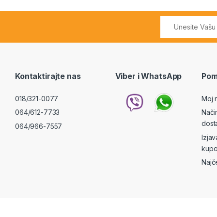
Kontaktirajte nas
Viber i WhatsApp
Pom
018/321-0077
Moj 
064/612-7733
Nači
dost
064/966-7557
Izja
kupo
Najč