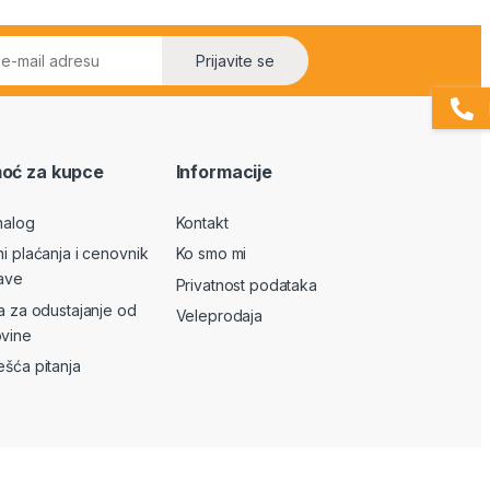
Prijavite se
oć za kupce
Informacije
nalog
Kontakt
ni plaćanja i cenovnik
Ko smo mi
ave
Privatnost podataka
va za odustajanje od
Veleprodaja
vine
ešća pitanja