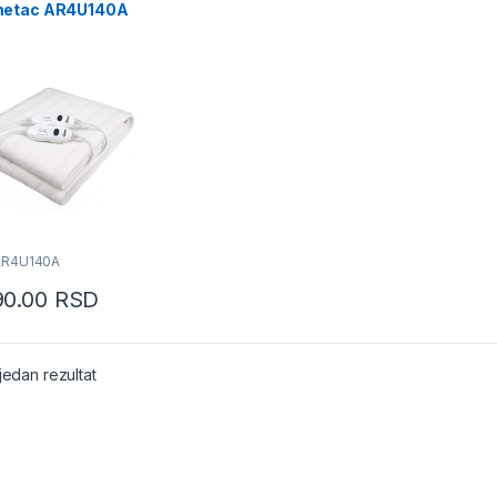
etac AR4U140A
s
AR4U140A
90.00
RSD
jedan rezultat