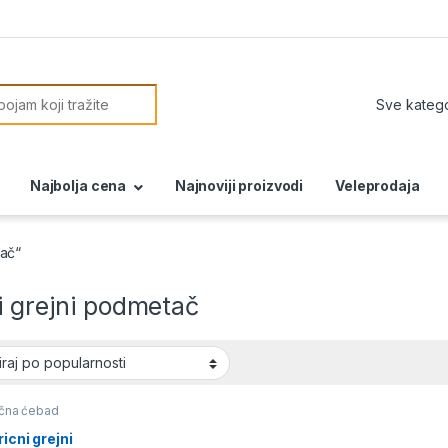
or:
Najbolja cena
Najnoviji proizvodi
Veleprodaja
tač“
i grejni podmetač
ična ćebad
ricni grejni