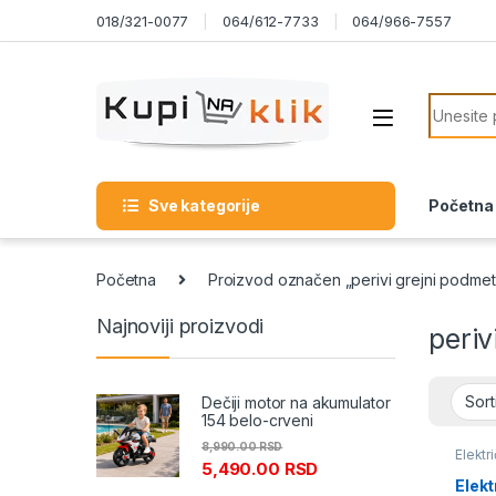
Skip to navigation
Skip to content
018/321-0077
064/612-7733
064/966-7557
Search f
Sve kategorije
Početna
Početna
Proizvod označen „perivi grejni podme
Najnoviji proizvodi
periv
Dečiji motor na akumulator
154 belo-crveni
8,990.00
RSD
Elektr
5,490.00
RSD
Elekt