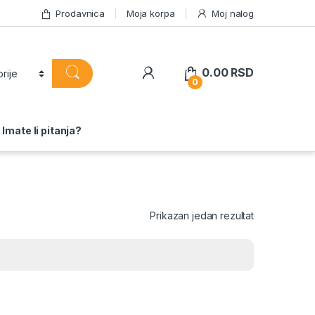
Prodavnica
Moja korpa
Moj nalog
0.00
RSD
0
Imate li pitanja?
Prikazan jedan rezultat