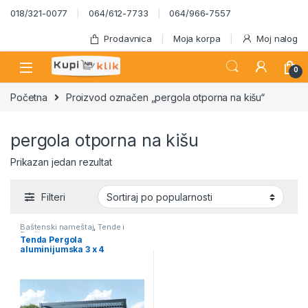
Skip to navigation
Skip to content
018/321-0077
064/612-7733
064/966-7557
Prodavnica
Moja korpa
Moj nalog
0
Početna
Proizvod označen „pergola otporna na kišu“
pergola otporna na kišu
Prikazan jedan rezultat
Filteri
Baštenski nameštaj
,
Tende i
Paviljoni
Tenda Pergola
aluminijumska 3 x 4