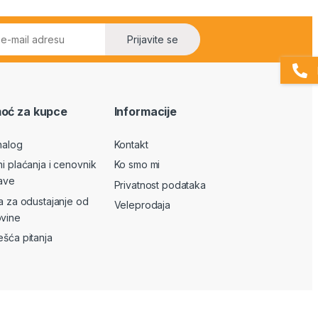
Prijavite se
oć za kupce
Informacije
nalog
Kontakt
ni plaćanja i cenovnik
Ko smo mi
ave
Privatnost podataka
va za odustajanje od
Veleprodaja
vine
ešća pitanja