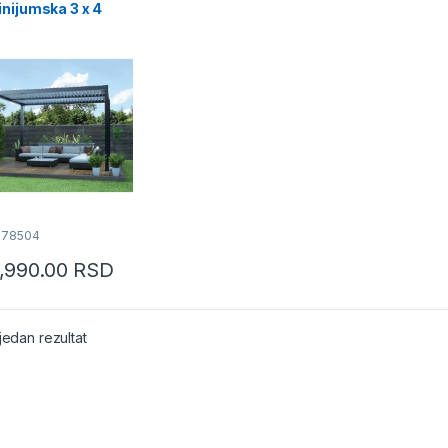
nijumska 3 x 4
078504
,990.00
RSD
jedan rezultat