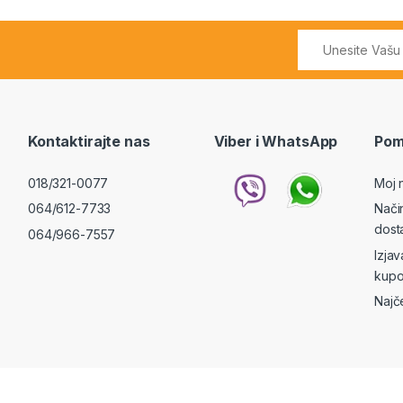
Kontaktirajte nas
Viber i WhatsApp
Pom
018/321-0077
Moj 
064/612-7733
Nači
dost
064/966-7557
Izja
kupo
Najč