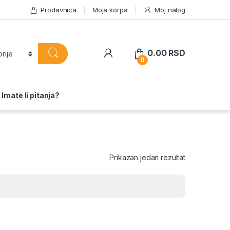
Prodavnica
Moja korpa
Moj nalog
0.00
RSD
0
Imate li pitanja?
Prikazan jedan rezultat