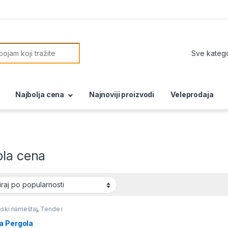
or:
Najbolja cena
Najnoviji proizvodi
Veleprodaja
ola cena
ski nameštaj
,
Tende i
oni
a Pergola