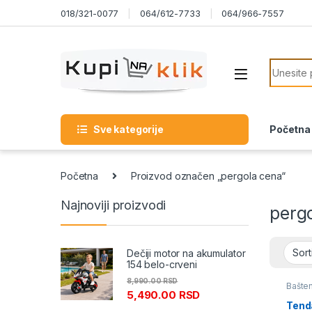
Skip to navigation
Skip to content
018/321-0077
064/612-7733
064/966-7557
Search f
Sve kategorije
Početna
Početna
Proizvod označen „pergola cena“
Najnoviji proizvodi
perg
Dečiji motor na akumulator
154 belo-crveni
8,990.00
RSD
Bašten
5,490.00
RSD
Pavilj
Tend