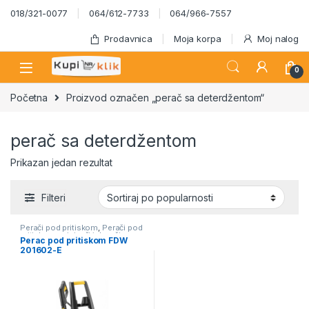
Skip to navigation
Skip to content
018/321-0077
064/612-7733
064/966-7557
Prodavnica
Moja korpa
Moj nalog
0
Početna
Proizvod označen „perač sa deterdžentom“
perač sa deterdžentom
Prikazan jedan rezultat
Filteri
Perači pod pritiskom
,
Perači pod
pritiskom usisivači i duvači
Perac pod pritiskom FDW
201602-E