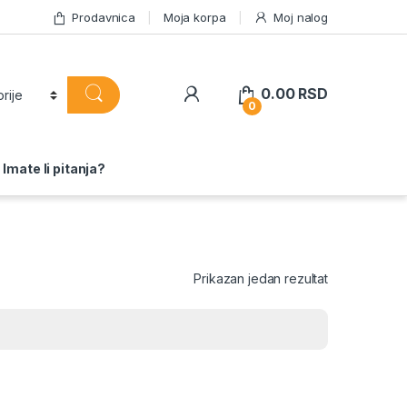
Prodavnica
Moja korpa
Moj nalog
0.00
RSD
0
Imate li pitanja?
Prikazan jedan rezultat