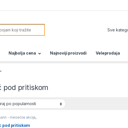
or:
Najbolja cena
Najnoviji proizvodi
Veleprodaja
“
 pod pritiskom
mann - mesečna akcija
,
 pod pritiskom
,
Perači
itiskom usisivači i
c pod pritiskom
i