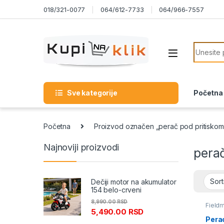
Skip to navigation
Skip to content
018/321-0077
064/612-7733
064/966-7557
Search f
Sve kategorije
Početna
Početna
Proizvod označen „perač pod pritiskom
Najnoviji proizvodi
perač
Dečiji motor na akumulator
154 belo-crveni
8,990.00
RSD
Field
5,490.00
RSD
Perači
pod pr
Pera
duvač