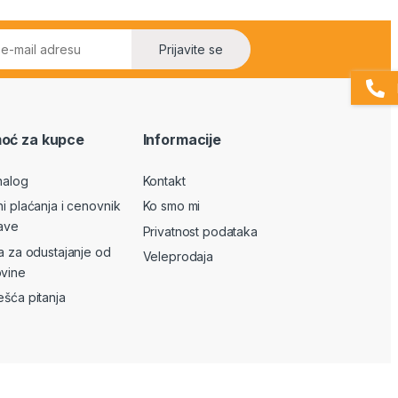
Prijavite se
oć za kupce
Informacije
nalog
Kontakt
ni plaćanja i cenovnik
Ko smo mi
ave
Privatnost podataka
va za odustajanje od
Veleprodaja
vine
ešća pitanja