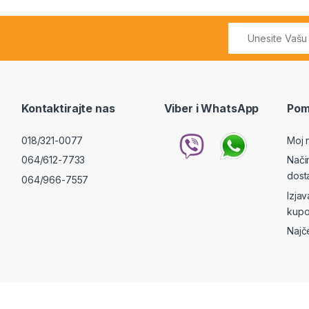
Kontaktirajte nas
Viber i WhatsApp
Pom
018/321-0077
Moj 
064/612-7733
Nači
dost
064/966-7557
Izja
kupo
Najč