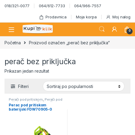
Skip to navigation
Skip to content
018/321-0077
064/612-7733
064/966-7557
Prodavnica
Moja korpa
Moj nalog
0
Početna
Proizvod označen „perač bez priključka“
perač bez priključka
Prikazan jedan rezultat
Filteri
Perači pod pritiskom
,
Perači pod
pritiskom usisivači i duvači
Perac pod pritiskom
baterijski FDW70905-0
Fieldmann