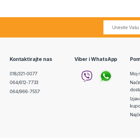
Kontaktirajte nas
Viber i WhatsApp
Pom
018/321-0077
Moj 
064/612-7733
Nači
dost
064/966-7557
Izja
kupo
Najč