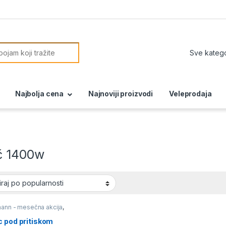
or:
Najbolja cena
Najnoviji proizvodi
Veleprodaja
č 1400w
mann - mesečna akcija
,
 pod pritiskom
,
Perači
itiskom usisivači i
c pod pritiskom
i