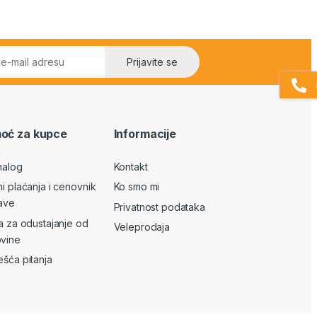
Prijavite se
oć za kupce
Informacije
nalog
Kontakt
ni plaćanja i cenovnik
Ko smo mi
ave
Privatnost podataka
va za odustajanje od
Veleprodaja
vine
ešća pitanja