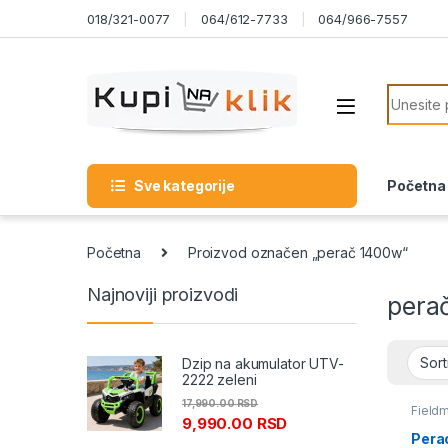
Skip to navigation
Skip to content
018/321-0077
064/612-7733
064/966-7557
Search f
Sve kategorije
Početna
Početna
Proizvod označen „perač 1400w“
Najnoviji proizvodi
pera
Dzip na akumulator UTV-
2222 zeleni
17,990.00
RSD
Field
9,990.00
RSD
Perači
pod pr
Pera
duvač