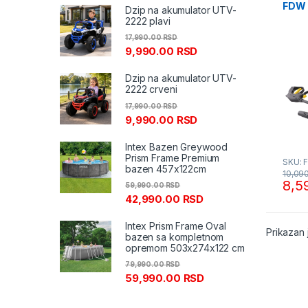
FDW 
Dzip na akumulator UTV-
Fiel
2222 plavi
17,990.00
RSD
9,990.00
RSD
Dzip na akumulator UTV-
2222 crveni
17,990.00
RSD
9,990.00
RSD
Intex Bazen Greywood
Prism Frame Premium
SKU: 
bazen 457x122cm
10,09
8,5
59,990.00
RSD
42,990.00
RSD
Intex Prism Frame Oval
Prikazan 
bazen sa kompletnom
opremom 503x274x122 cm
79,990.00
RSD
59,990.00
RSD