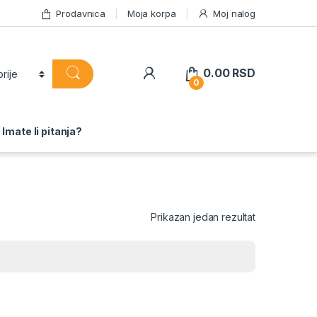
Prodavnica
Moja korpa
Moj nalog
0.00
RSD
0
Imate li pitanja?
Prikazan jedan rezultat