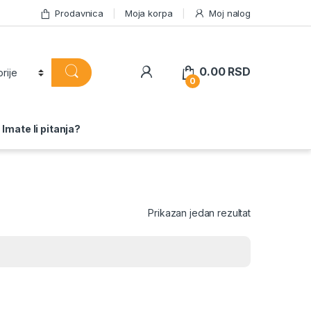
Prodavnica
Moja korpa
Moj nalog
0.00
RSD
0
Imate li pitanja?
Prikazan jedan rezultat