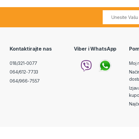
Kontaktirajte nas
Viber i WhatsApp
Pom
018/321-0077
Moj 
064/612-7733
Nači
dost
064/966-7557
Izja
kupo
Najč