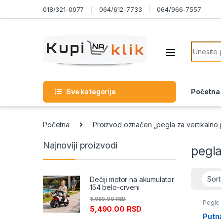
Skip to navigation
Skip to content
018/321-0077
064/612-7733
064/966-7557
Search f
Sve kategorije
Početna
Početna
Proizvod označen „pegla za vertikalno 
Najnoviji proizvodi
pegla
Dečiji motor na akumulator
154 belo-crveni
8,990.00
RSD
Pegle
5,490.00
RSD
Putn