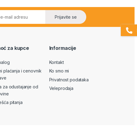
Prijavite se
oć za kupce
Informacije
nalog
Kontakt
ni plaćanja i cenovnik
Ko smo mi
ave
Privatnost podataka
va za odustajanje od
Veleprodaja
vine
ešća pitanja