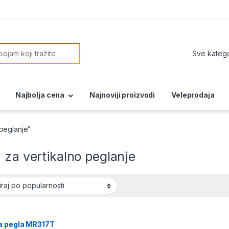
or:
Najbolja cena
Najnoviji proizvodi
Veleprodaja
peglanje“
 za vertikalno peglanje
a pegla MR317T