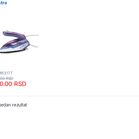
tro
MR317T
.00
RSD
90.00
RSD
jedan rezultat