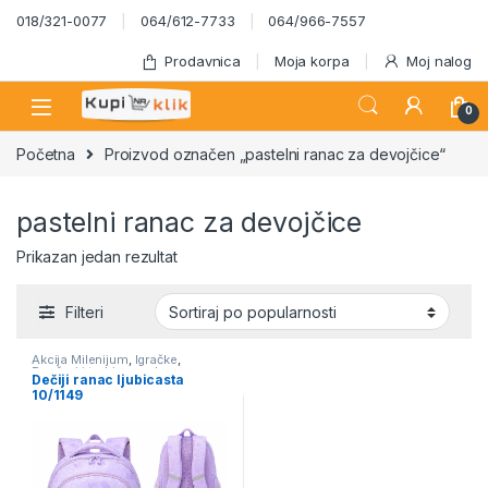
Skip to navigation
Skip to content
018/321-0077
064/612-7733
064/966-7557
Prodavnica
Moja korpa
Moj nalog
0
Početna
Proizvod označen „pastelni ranac za devojčice“
pastelni ranac za devojčice
Prikazan jedan rezultat
Filteri
Akcija Milenijum
,
Igračke
,
Rančevi i torbice za decu
,
Dečiji ranac ljubicasta
Školski program
10/1149