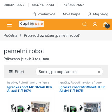
Skip to navigation
Skip to content
018/321-0077
064/612-7733
064/966-7557
Prodavnica
Moja korpa
Moj nalog
0
Početna
Proizvod označen „pametni robot“
pametni robot
Sortirano po popularnosti
Prikazano je svih 3 rezultata
Filteri
Igračke
,
Roboti i akcione figure
Igračke
,
Roboti i akcione figure
Igracka robot MOONWALKER
Igracka robot MOONWALKER
AI zuti 11/71974
AI sivi 11/71975