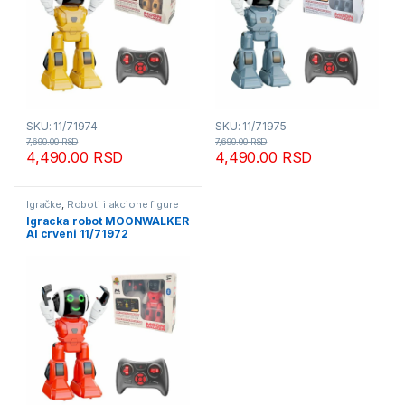
SKU: 11/71974
SKU: 11/71975
7,690.00
RSD
7,690.00
RSD
4,490.00
RSD
4,490.00
RSD
Igračke
,
Roboti i akcione figure
Igracka robot MOONWALKER
AI crveni 11/71972