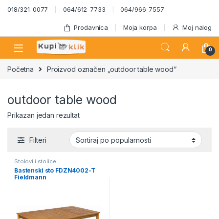
Skip to navigation
Skip to content
018/321-0077
064/612-7733
064/966-7557
Prodavnica
Moja korpa
Moj nalog
0
Početna
Proizvod označen „outdoor table wood“
outdoor table wood
Prikazan jedan rezultat
Filteri
Stolovi i stolice
Bastenski sto FDZN4002-T
Fieldmann