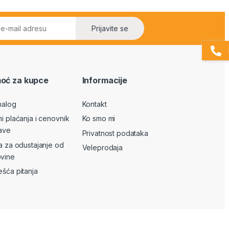
Prijavite se
oć za kupce
Informacije
nalog
Kontakt
ni plaćanja i cenovnik
Ko smo mi
ave
Privatnost podataka
va za odustajanje od
Veleprodaja
vine
ešća pitanja