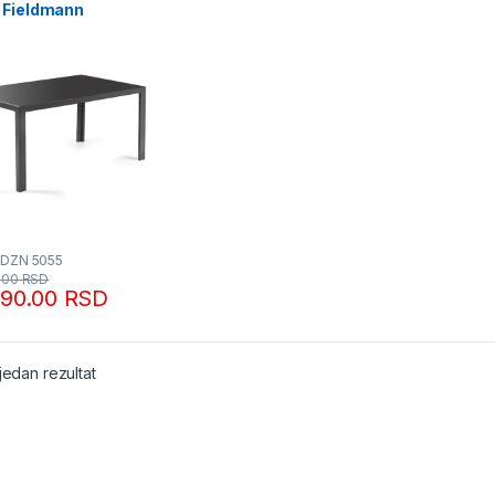
 Fieldmann
FDZN 5055
0.00
RSD
290.00
RSD
jedan rezultat