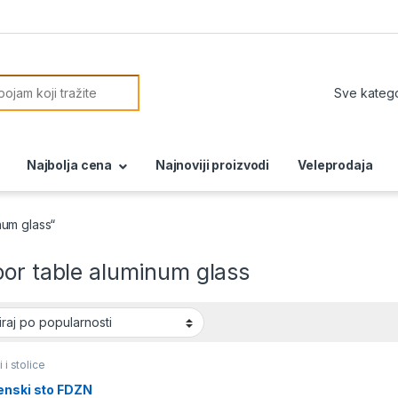
or:
Najbolja cena
Najnoviji proizvodi
Veleprodaja
num glass“
oor table aluminum glass
 i stolice
enski sto FDZN