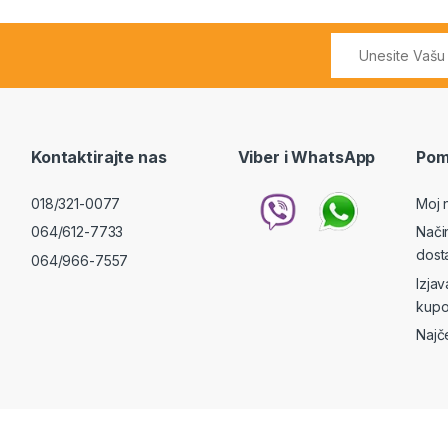
Kontaktirajte nas
Viber i WhatsApp
Pom
018/321-0077
Moj 
064/612-7733
Nači
dost
064/966-7557
Izja
kupo
Najč