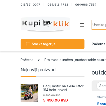
Skip to navigation
Skip to content
018/321-0077
064/612-7733
064/966-7557
Search f
Sve kategorije
Početna
Početna
Proizvod označen „outdoor table alumi
Najnoviji proizvodi
outd
Dečiji motor na akumulator
154 belo-crveni
8,990.00
RSD
Stolovi
5,490.00
RSD
Bast