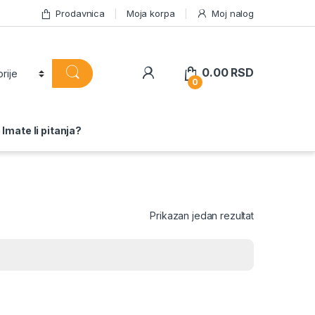
Prodavnica
Moja korpa
Moj nalog
0.00
RSD
0
Imate li pitanja?
Prikazan jedan rezultat