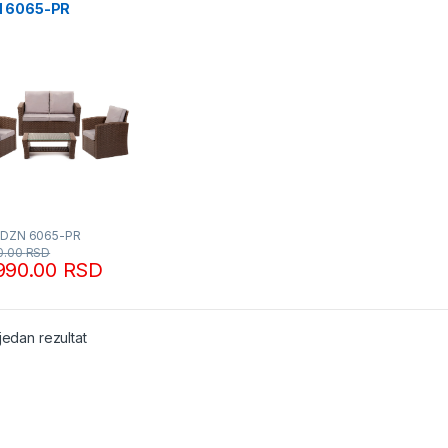
 6065-PR
dmann
FDZN 6065-PR
0.00
RSD
990.00
RSD
jedan rezultat