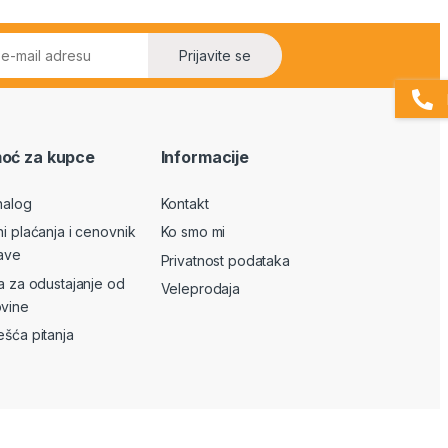
Prijavite se
oć za kupce
Informacije
nalog
Kontakt
ni plaćanja i cenovnik
Ko smo mi
ave
Privatnost podataka
va za odustajanje od
Veleprodaja
vine
ešća pitanja