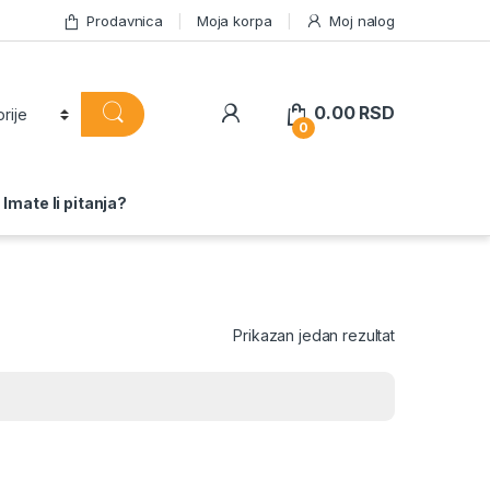
Prodavnica
Moja korpa
Moj nalog
0.00
RSD
0
Imate li pitanja?
Prikazan jedan rezultat