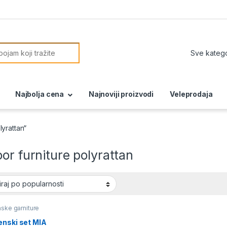
or:
Najbolja cena
Najnoviji proizvodi
Veleprodaja
yrattan“
or furniture polyrattan
ske garniture
enski set MIA