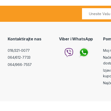
Kontaktirajte nas
Viber i WhatsApp
Pom
018/321-0077
Moj 
064/612-7733
Nači
dost
064/966-7557
Izja
kupo
Najč