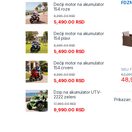
FDZN
Dečiji motor na akumulator
Fiel
154 roze
8,990.00
RSD
5,490.00
RSD
Dečiji motor na akumulator
154 plavi
8,990.00
RSD
5,490.00
RSD
Dečiji motor na akumulator
154 crveni
SKU: 
62,09
8,990.00
RSD
48,
5,490.00
RSD
Dzip na akumulator UTV-
2222 zeleni
Prikazan 
17,990.00
RSD
9,990.00
RSD