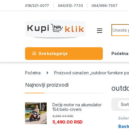
Skip to navigation
Skip to content
018/321-0077
064/612-7733
064/966-7557
Search f
Sve kategorije
Početna
Početna
Proizvod označen „outdoor furniture pol
Najnoviji proizvodi
outdo
Dečiji motor na akumulator
154 belo-crveni
8,990.00
RSD
Bašten
5,490.00
RSD
Bast