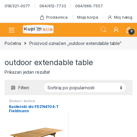
Skip to navigation
Skip to content
018/321-0077
064/612-7733
064/966-7557
Prodavnica
Moja korpa
Moj nalog
0
Početna
Proizvod označen „outdoor extendable table“
outdoor extendable table
Prikazan jedan rezultat
Filteri
Stolovi i stolice
Bastenski sto FDZN4104-T
Fieldmann