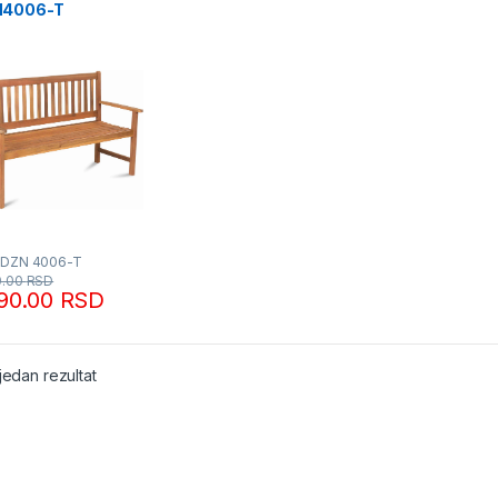
N4006-T
dmann
FDZN 4006-T
0.00
RSD
590.00
RSD
jedan rezultat