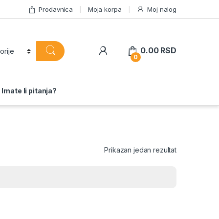
Prodavnica
Moja korpa
Moj nalog
0.00
RSD
0
Imate li pitanja?
Prikazan jedan rezultat