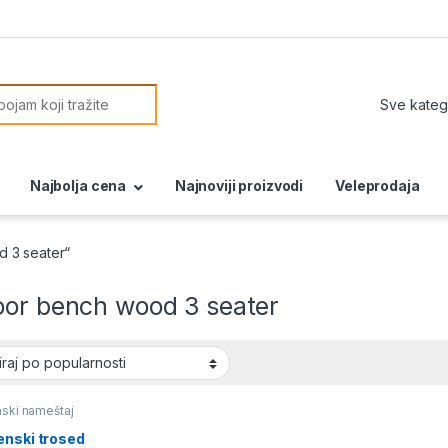
or:
Najbolja cena
Najnoviji proizvodi
Veleprodaja
 3 seater“
oor bench wood 3 seater
ski nameštaj
enski trosed