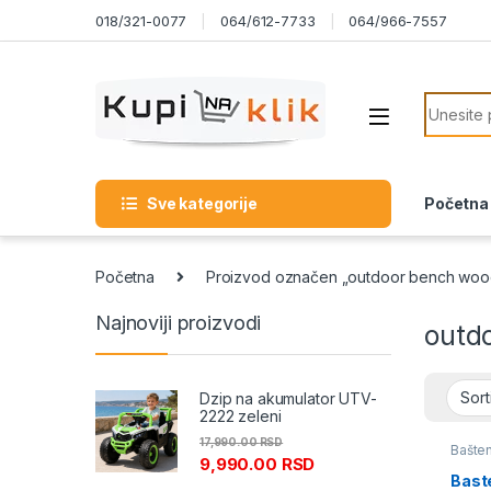
Skip to navigation
Skip to content
018/321-0077
064/612-7733
064/966-7557
Search f
Sve kategorije
Početna
Početna
Proizvod označen „outdoor bench wood
Najnoviji proizvodi
outd
Dzip na akumulator UTV-
2222 zeleni
17,990.00
RSD
Bašten
9,990.00
RSD
Bast