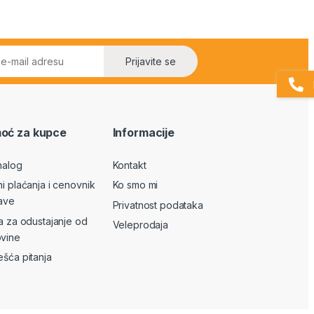
Prijavite se
oć za kupce
Informacije
nalog
Kontakt
ni plaćanja i cenovnik
Ko smo mi
ave
Privatnost podataka
va za odustajanje od
Veleprodaja
vine
ešća pitanja