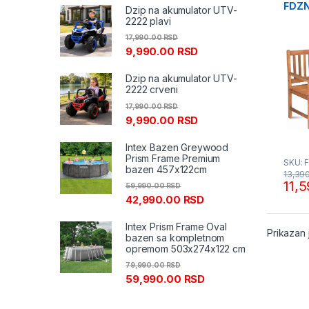
FDZ
Dzip na akumulator UTV-
Fiel
2222 plavi
17,990.00
RSD
9,990.00
RSD
Dzip na akumulator UTV-
2222 crveni
17,990.00
RSD
9,990.00
RSD
Intex Bazen Greywood
Prism Frame Premium
SKU: 
bazen 457x122cm
13,39
11,
59,990.00
RSD
42,990.00
RSD
Intex Prism Frame Oval
Prikazan 
bazen sa kompletnom
opremom 503x274x122 cm
79,990.00
RSD
59,990.00
RSD