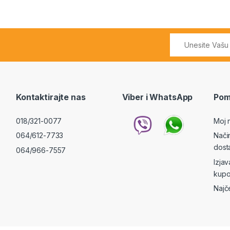
Kontaktirajte nas
Viber i WhatsApp
Pom
018/321-0077
Moj 
064/612-7733
Nači
dost
064/966-7557
Izja
kupo
Najč