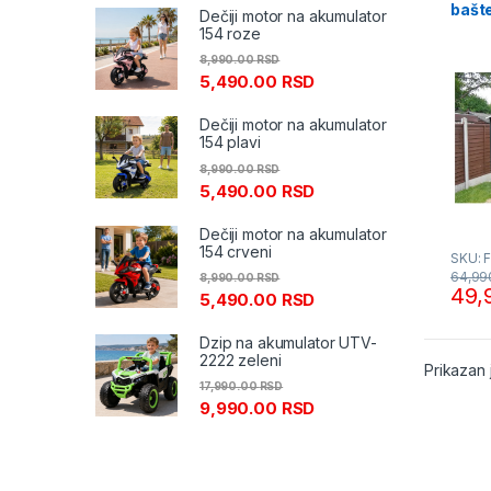
bašt
Tende 
Dečiji motor na akumulator
Fiel
154 roze
8,990.00
RSD
5,490.00
RSD
Dečiji motor na akumulator
154 plavi
8,990.00
RSD
5,490.00
RSD
Dečiji motor na akumulator
154 crveni
SKU: 
64,99
8,990.00
RSD
49,
5,490.00
RSD
Dzip na akumulator UTV-
2222 zeleni
Prikazan 
17,990.00
RSD
9,990.00
RSD