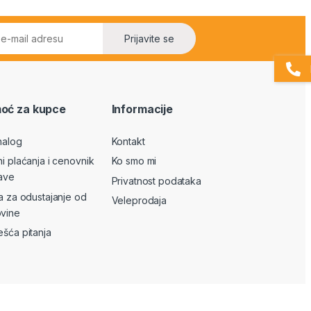
Prijavite se
oć za kupce
Informacije
nalog
Kontakt
ni plaćanja i cenovnik
Ko smo mi
ave
Privatnost podataka
va za odustajanje od
Veleprodaja
vine
ešća pitanja