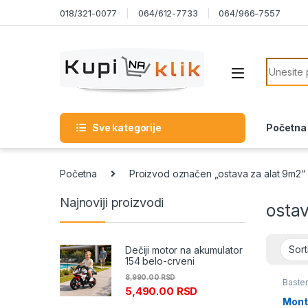
Skip to navigation
Skip to content
018/321-0077
064/612-7733
064/966-7557
Search f
Sve kategorije
Početna
Početna
Proizvod označen „ostava za alat 9m2“
Najnoviji proizvodi
osta
Dečiji motor na akumulator
154 belo-crveni
8,990.00
RSD
Baste
5,490.00
RSD
Dvoriš
Akcija
Mont
Field