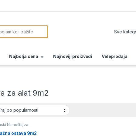
or:
Najbolja cena
Najnoviji proizvodi
Veleprodaja
va za alat 9m2
nski Nameštaj za
te i Terasu Mesečna
 - KupinaKlik
,
ažna ostava 9m2
mann - mesečna akcija
,