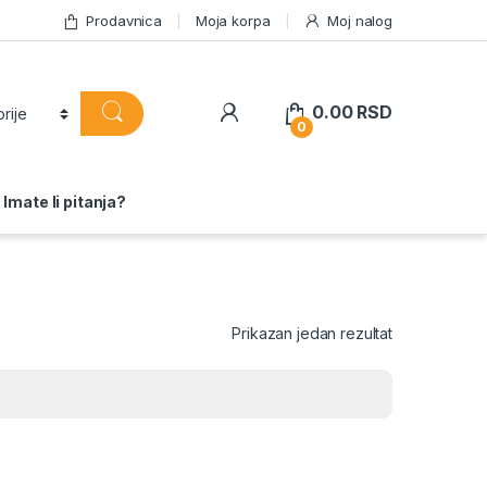
Prodavnica
Moja korpa
Moj nalog
0.00
RSD
0
Imate li pitanja?
Prikazan jedan rezultat