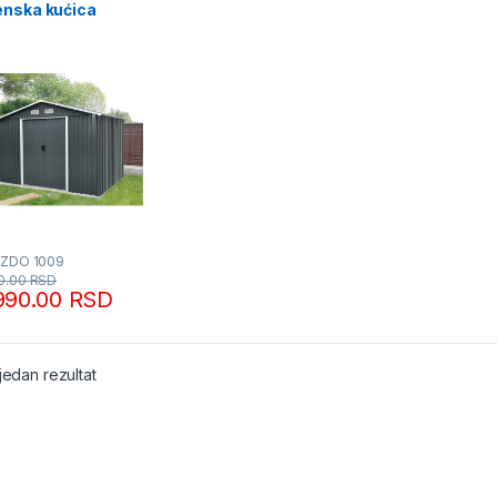
enska kućica
i Paviljoni
dmann
FZDO 1009
0.00
RSD
990.00
RSD
jedan rezultat