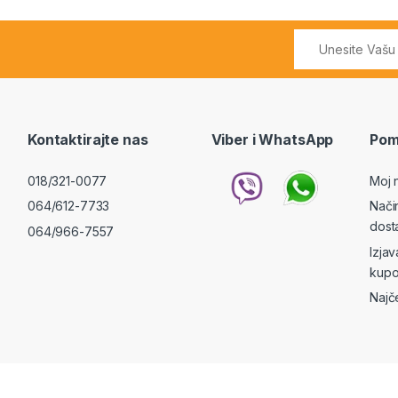
Kontaktirajte nas
Viber i WhatsApp
Pom
018/321-0077
Moj 
064/612-7733
Nači
dost
064/966-7557
Izja
kupo
Najč