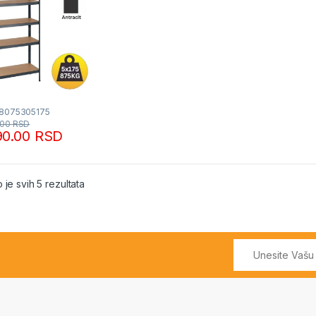
18075305175
.00
RSD
90.00
RSD
Sortirano po popularnosti
 je svih 5 rezultata