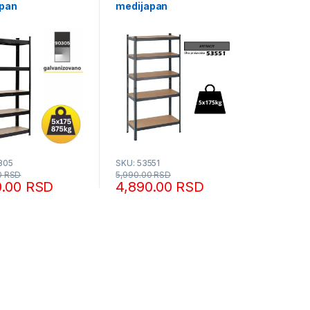
pan
medijapan
0x30cm 5x175kg
180x75x35cm 5x175kg
t
antracit
305
SKU: 53551
0
RSD
5,990.00
RSD
0.00
RSD
4,890.00
RSD