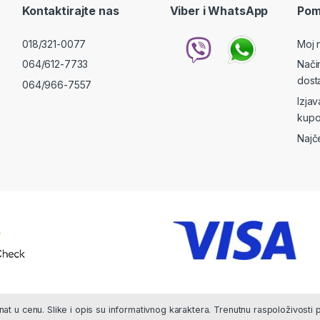
Kontaktirajte nas
Viber i WhatsApp
Pom
018/321-0077
Moj 
064/612-7733
Nači
dost
064/966-7557
Izja
kupo
Najč
at u cenu. Slike i opis su informativnog karaktera. Trenutnu raspoloživosti