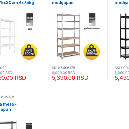
75x30cm 4x75kg
medijapan
medija
220x75x40cm 6x175kg
180x9
antraci
2020
SKU: 5406175
SKU: 90
.00
RSD
6,990.00
RSD
6,990.0
90.00
RSD
5,390.00
RSD
5,49
e police
a metal-
japan
75x30cm 5x175kg
cit