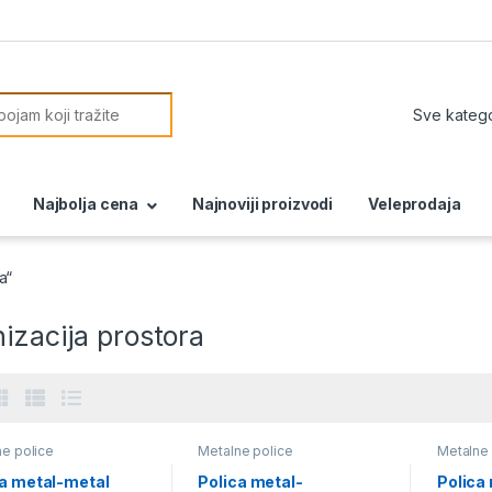
or:
Najbolja cena
Najnoviji proizvodi
Veleprodaja
a“
izacija prostora
e police
Metalne police
Metalne 
ca metal-metal
Polica metal-
Polica