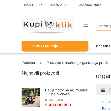
Skip to navigation
Skip to content
018/321-0077
064/612-7733
064/966-7557
Search f
Sve kategorije
Početna
Početna
Proizvod označen „organizacija prostor
Najnoviji proizvodi
organ
Dečiji motor na akumulator
154 belo-crveni
8,990.00
RSD
Metaln
5,490.00
RSD
Poli