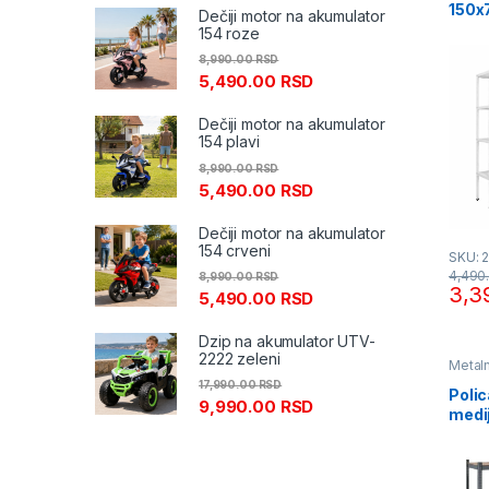
150x
Dečiji motor na akumulator
154 roze
8,990.00
RSD
5,490.00
RSD
Dečiji motor na akumulator
154 plavi
8,990.00
RSD
5,490.00
RSD
Dečiji motor na akumulator
154 crveni
SKU: 
4,490
8,990.00
RSD
3,3
5,490.00
RSD
Dzip na akumulator UTV-
2222 zeleni
Metaln
17,990.00
RSD
Polic
9,990.00
RSD
medi
180x
antra