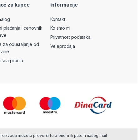
oć za kupce
Informacije
nalog
Kontakt
ni plaćanja i cenovnik
Ko smo mi
ave
Privatnost podataka
va za odustajanje od
Veleprodaja
vine
ešća pitanja
 proizvoda možete proveriti telefonom ili putem našeg mail-