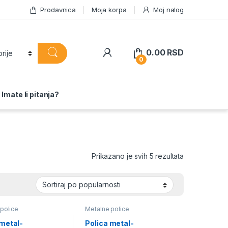
Prodavnica
Moja korpa
Moj nalog
0.00
RSD
0
Imate li pitanja?
Sortirano po 
Prikazano je svih 5 rezultata
police
Metalne police
 metal-
Polica metal-