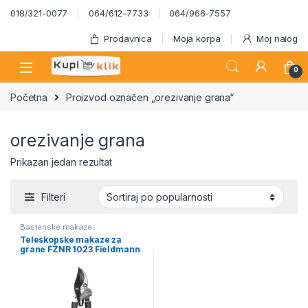
Skip to navigation
Skip to content
018/321-0077
064/612-7733
064/966-7557
Prodavnica
Moja korpa
Moj nalog
0
Početna
Proizvod označen „orezivanje grana“
orezivanje grana
Prikazan jedan rezultat
Filteri
Bastenske makaze
Teleskopske makaze za
grane FZNR 1023 Fieldmann