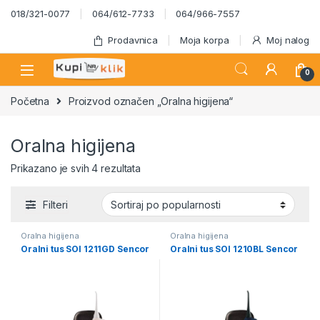
Skip to navigation
Skip to content
018/321-0077
064/612-7733
064/966-7557
Prodavnica
Moja korpa
Moj nalog
0
Početna
Proizvod označen „Oralna higijena“
Oralna higijena
Sortirano po popularnosti
Prikazano je svih 4 rezultata
Filteri
Oralna higijena
Oralna higijena
Oralni tus SOI 1211GD Sencor
Oralni tus SOI 1210BL Sencor