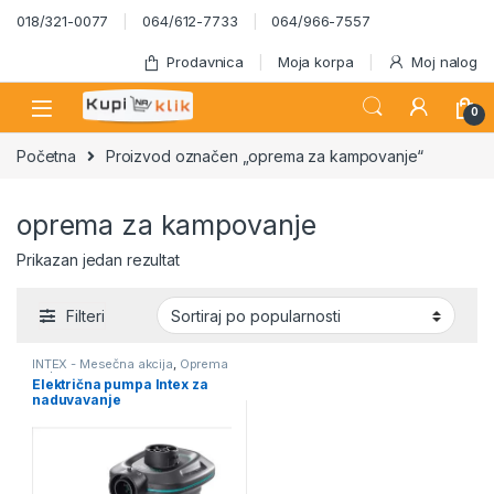
Skip to navigation
Skip to content
018/321-0077
064/612-7733
064/966-7557
Prodavnica
Moja korpa
Moj nalog
0
Početna
Proizvod označen „oprema za kampovanje“
oprema za kampovanje
Prikazan jedan rezultat
Filteri
INTEX - Mesečna akcija
,
Oprema
za bazene
Električna pumpa Intex za
naduvavanje