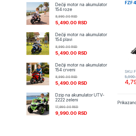
FZF 
Dečiji motor na akumulator
154 roze
8,990.00
RSD
5,490.00
RSD
Dečiji motor na akumulator
154 plavi
8,990.00
RSD
5,490.00
RSD
Dečiji motor na akumulator
154 crveni
SKU: 
5,990
8,990.00
RSD
4,7
5,490.00
RSD
Dzip na akumulator UTV-
2222 zeleni
Prikazano
17,990.00
RSD
9,990.00
RSD