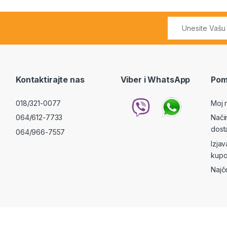
Kontaktirajte nas
Viber i WhatsApp
Pom
018/321-0077
Moj 
064/612-7733
Nači
dost
064/966-7557
Izja
kupo
Najč