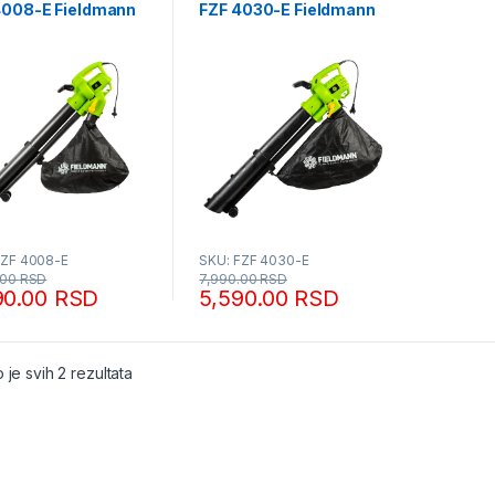
4008-E Fieldmann
FZF 4030-E Fieldmann
FZF 4008-E
SKU: FZF 4030-E
.00
RSD
7,990.00
RSD
90.00
RSD
5,590.00
RSD
Sortirano po popularnosti
 je svih 2 rezultata