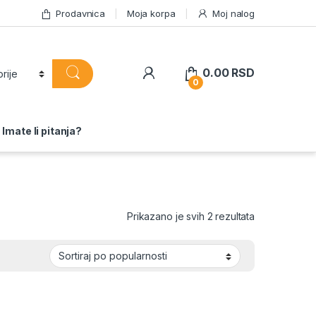
Prodavnica
Moja korpa
Moj nalog
0.00
RSD
0
Imate li pitanja?
Sortirano po 
Prikazano je svih 2 rezultata