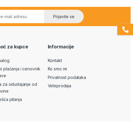
Prijavite se
oć za kupce
Informacije
nalog
Kontakt
ni plaćanja i cenovnik
Ko smo mi
ave
Privatnost podataka
va za odustajanje od
Veleprodaja
vine
ešća pitanja