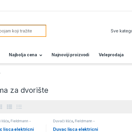
or:
Najbolja cena
Najnoviji proizvodi
Veleprodaja
“
ma za dvorište
 lišća
,
Fieldmann -
Duvači lišća
,
Fieldmann -
na akcija
,
Perači pod
mesečna akcija
,
Perači pod
kom usisivači i duvači
pritiskom usisivači i duvači
 lisca elektricni
Duvac lisca elektricni