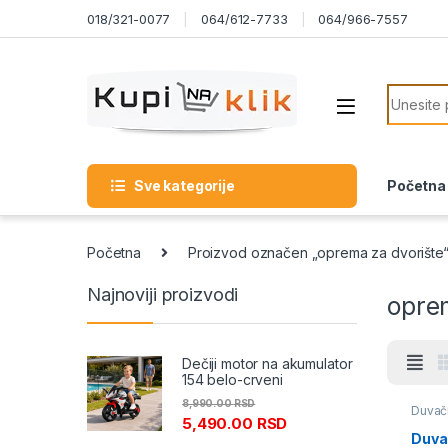
Skip to navigation
Skip to content
018/321-0077
064/612-7733
064/966-7557
Search f
Sve kategorije
Početna
Početna
Proizvod označen „oprema za dvorište
Najnoviji proizvodi
opre
Dečiji motor na akumulator
154 belo-crveni
8,990.00
RSD
Duvači
5,490.00
RSD
meseč
pritis
Duvac