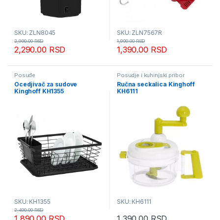
SKU: ZLN8045
SKU: ZLN7567R
2,990.00
RSD
1,990.00
RSD
2,290.00
RSD
1,390.00
RSD
Posuđe
Posudje i kuhinjski pribor
Ocedjivač za sudove
Ručna seckalica Kinghoff
Kinghoff KH1355
KH6111
SKU: KH1355
SKU: KH6111
2,490.00
RSD
1,890.00
RSD
1,390.00
RSD