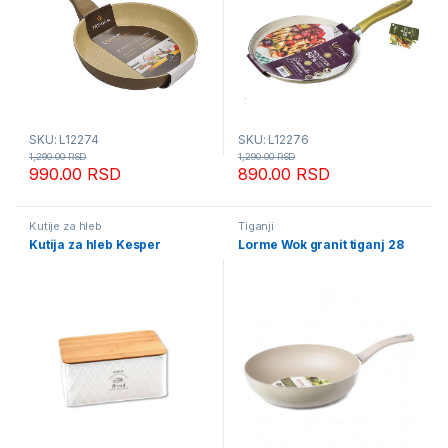
SKU: L12274
SKU: L12276
1,290.00
RSD
1,290.00
RSD
990.00
RSD
890.00
RSD
Kutije za hleb
Tiganji
Kutija za hleb Kesper
Lorme Wok granit tiganj 28