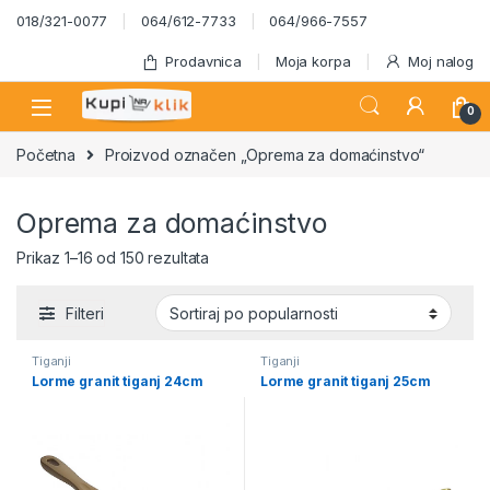
Skip to navigation
Skip to content
018/321-0077
064/612-7733
064/966-7557
Prodavnica
Moja korpa
Moj nalog
0
Početna
Proizvod označen „Oprema za domaćinstvo“
Oprema za domaćinstvo
Sortirano po popularnosti
Prikaz 1–16 od 150 rezultata
Filteri
Tiganji
Tiganji
Lorme granit tiganj 24cm
Lorme granit tiganj 25cm