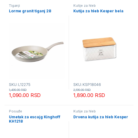
Tiganji
Kutije za hleb
Lorme granit tiganj 28
Kutija za hleb Kesper bela
SKU: L12275
SKU: KSP18046
1,490.00
RSD
2,190.00
RSD
1,090.00
RSD
1,890.00
RSD
Posuđe
Kutije za hleb
Umetak za escajg Kinghoff
Drvena kutija za hleb Kesper
KH1218