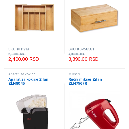
SKU: KH1218
SKU: KSP58581
2,990.00
RSD
4,390.00
RSD
2,490.00
RSD
3,390.00
RSD
Aparati za kokice
Mikseri
Aparat za kokice Zilan
Ručni mikser Zilan
ZLN8045
ZLN7567R