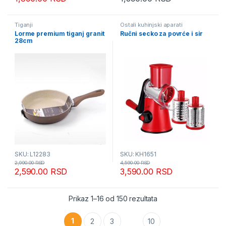
Tiganji
Ostali kuhinjski aparati
Lorme premium tiganj granit
Ručni secko za povrće i sir
28cm
SKU: L12283
SKU: KH1651
2,990.00
RSD
4,590.00
RSD
2,590.00
RSD
3,590.00
RSD
Sortirano po popular
Prikaz 1–16 od 150 rezultata
1
2
3
10
…