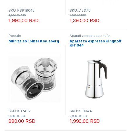
SKU: KSP18045
SKU: L12376
2,990.00
RSD
1,590.00
RSD
1,990.00
RSD
1,390.00
RSD
Posuđe
Aparati za espresso kafu
,
Aparati za kafu
Mlin za so i biber Klausberg
Aparat za espresso Kinghoff
KH1044
SKU: KB7432
SKU: KH1044
1,090.00
RSD
2,990.00
RSD
990.00
RSD
1,990.00
RSD