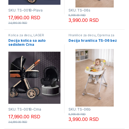
SKU: TS-001B-Plava
SKU: TS-06s
6,990.00
RSD
17,990.00
RSD
3,990.00
RSD
24,990.00
RSD
Kolica za decu
,
LAGER
Hranilice za decu
,
Oprema za
RASPRODAJA – SAMO DOK
bebe i decu - mesečna akcija
Decija kolica sa auto
Decija hranilica TS-06 bez
TRAJU ZALIHE
sedistem Crna
SKU: TS-001B-Crna
SKU: TS-06b
6,990.00
RSD
17,990.00
RSD
3,990.00
RSD
24,990.00
RSD