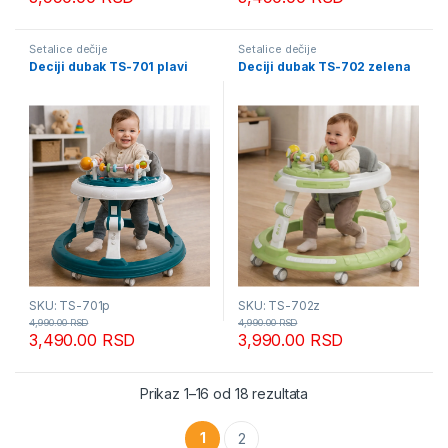
Šetalice dečije
Šetalice dečije
Deciji dubak TS-701 plavi
Deciji dubak TS-702 zelena
SKU: TS-701p
SKU: TS-702z
4,990.00
RSD
4,990.00
RSD
3,490.00
RSD
3,990.00
RSD
Sortirano po popularn
Prikaz 1–16 od 18 rezultata
1
2