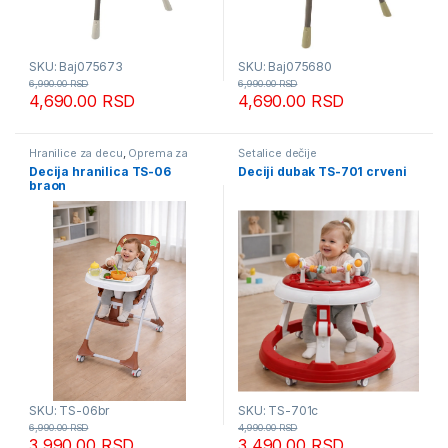
SKU: Baj075673
SKU: Baj075680
6,990.00
RSD
6,990.00
RSD
4,690.00
RSD
4,690.00
RSD
Hranilice za decu
,
Oprema za
Šetalice dečije
bebe i decu - mesečna akcija
Decija hranilica TS-06
Deciji dubak TS-701 crveni
braon
SKU: TS-06br
SKU: TS-701c
6,990.00
RSD
4,990.00
RSD
3,990.00
RSD
3,490.00
RSD