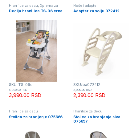
Hranilice za decu
,
Oprema za
Noše i adapteri
bebe i decu - mesečna akcija
Decija hranilica TS-06 crna
Adapter za solju 072412
SKU: TS-06c
SKU: ba072412
6,990.00
RSD
2,990.00
RSD
3,990.00
RSD
2,390.00
RSD
Hranilice za decu
Hranilice za decu
Stolica za hranjenje 075666
Stolica za hranjenje siva
075697