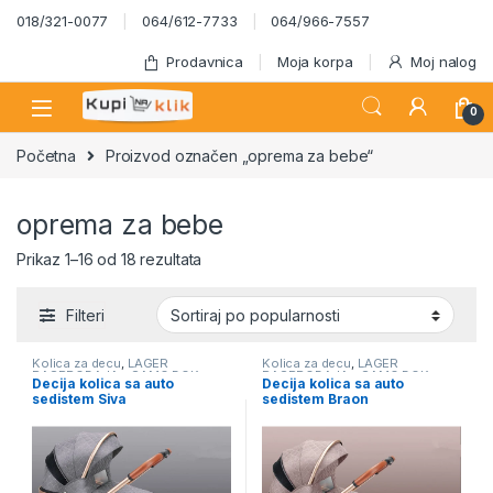
Skip to navigation
Skip to content
018/321-0077
064/612-7733
064/966-7557
Prodavnica
Moja korpa
Moj nalog
0
Početna
Proizvod označen „oprema za bebe“
oprema za bebe
Sortirano po popularnosti
Prikaz 1–16 od 18 rezultata
Filteri
Kolica za decu
,
LAGER
Kolica za decu
,
LAGER
RASPRODAJA – SAMO DOK
RASPRODAJA – SAMO DOK
Decija kolica sa auto
Decija kolica sa auto
TRAJU ZALIHE
TRAJU ZALIHE
sedistem Siva
sedistem Braon