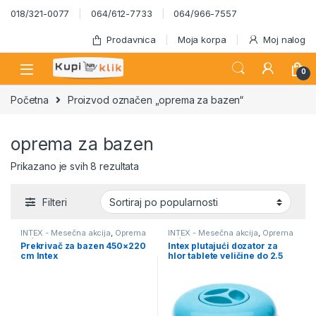
Skip to navigation
Skip to content
018/321-0077
064/612-7733
064/966-7557
Prodavnica
Moja korpa
Moj nalog
0
Početna
Proizvod označen „oprema za bazen“
oprema za bazen
Sortirano po popularnosti
Prikazano je svih 8 rezultata
Filteri
INTEX - Mesečna akcija
,
Oprema
INTEX - Mesečna akcija
,
Oprema
za bazene
za bazene
Prekrivač za bazen 450×220
Intex plutajući dozator za
cm Intex
hlor tablete veličine do 2.5
cm