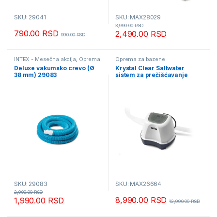
SKU: 29041
SKU: MAX28029
3,990.00
RSD
790.00
RSD
2,490.00
RSD
990.00
RSD
INTEX - Mesečna akcija
,
Oprema
Oprema za bazene
za bazene
Deluxe vakumsko crevo (Ø
Krystal Clear Saltwater
38 mm) 29083
sistem za prečišćavanje
26664 QS400
SKU: 29083
SKU: MAX26664
2,990.00
RSD
8,990.00
RSD
1,990.00
RSD
12,990.00
RSD