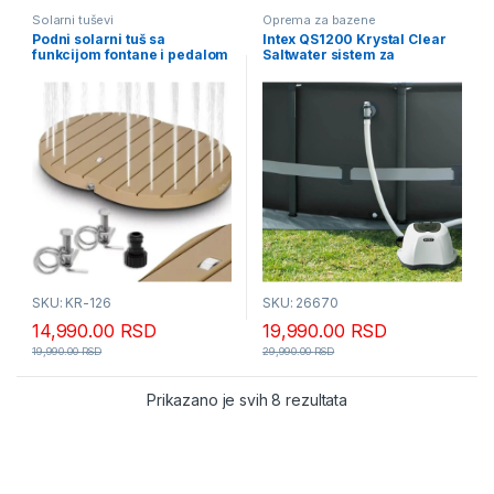
Solarni tuševi
Oprema za bazene
Podni solarni tuš sa
Intex QS1200 Krystal Clear
funkcijom fontane i pedalom
Saltwater sistem za
KR-126
prečišćavanje
SKU: KR-126
SKU: 26670
14,990.00
RSD
19,990.00
RSD
19,990.00
RSD
29,990.00
RSD
Sortirano po popular
Prikazano je svih 8 rezultata