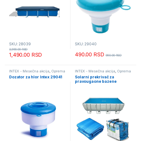
SKU: 28039
SKU: 29040
3,990.00
RSD
490.00
RSD
1,490.00
RSD
990.00
RSD
INTEX - Mesečna akcija
,
Oprema
INTEX - Mesečna akcija
,
Oprema
za bazene
za bazene
Dozator za hlor Intex 29041
Solarni prekrivač za
pravougaone bazene
488x244cm Intex