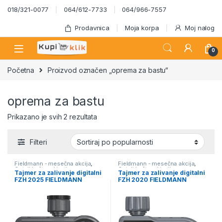
Skip to navigation
Skip to content
018/321-0077
064/612-7733
064/966-7557
Prodavnica
Moja korpa
Moj nalog
0
Početna
Proizvod označen „oprema za bastu“
oprema za bastu
Sortirano po popularnosti
Prikazano je svih 2 rezultata
Filteri
Fieldmann - mesečna akcija
,
Fieldmann - mesečna akcija
,
Ostali baštenski pribor
Ostali baštenski pribor
Tajmer za zalivanje digitalni
Tajmer za zalivanje digitalni
FZH 2025 FIELDMANN
FZH 2020 FIELDMANN