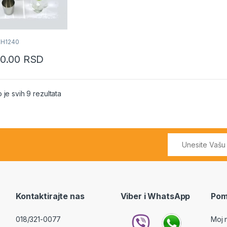
KH1240
90.00
RSD
Sortirano po popularnosti
 je svih 9 rezultata
Kontaktirajte nas
Viber i WhatsApp
Pom
018/321-0077
Moj 