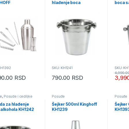
HOFF
hlađenje boca
boca 
KH1392
SKU: KH1241
SKU: KH
4,990.0
90.00
RSD
790.00
RSD
3,99
e
,
Posude i cediljke
Posuđe
Posuđe
da za hlađenje
Šejker 500ml Kinghoff
Šejker
 alkohola KH1242
KH1239
KH139