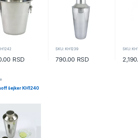
KH1242
SKU: KH1239
SKU: KH
90.00
RSD
790.00
RSD
2,19
e
hoff šejker KH1240