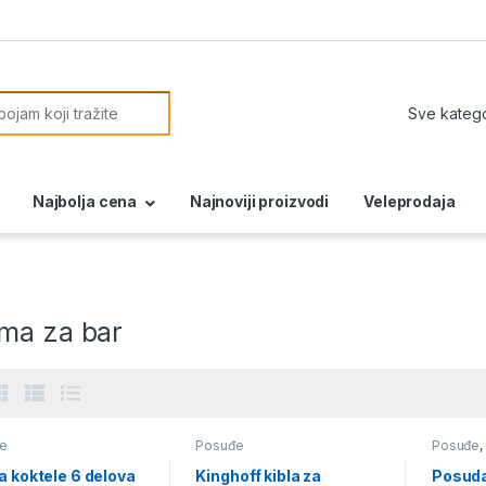
or:
Najbolja cena
Najnoviji proizvodi
Veleprodaja
ma za bar
e
Posuđe
Posuđe
,
a koktele 6 delova
Kinghoff kibla za
Posuda