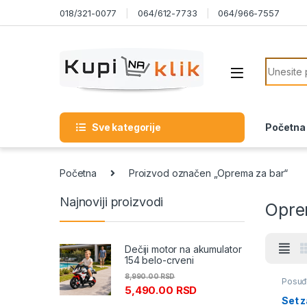
Skip to navigation
Skip to content
018/321-0077
064/612-7733
064/966-7557
Search f
Sve kategorije
Početna
Početna
Proizvod označen „Oprema za bar“
Najnoviji proizvodi
Opre
Dečiji motor na akumulator
154 belo-crveni
8,990.00
RSD
Posuđ
5,490.00
RSD
Set z