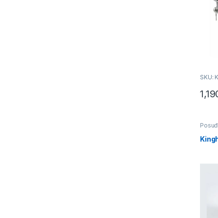
SKU: 
1,1
Posuđ
King