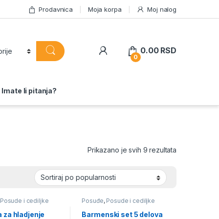
Prodavnica
Moja korpa
Moj nalog
0.00
RSD
0
Imate li pitanja?
Sortirano po 
Prikazano je svih 9 rezultata
Posude i cediljke
Posuđe
,
Posude i cediljke
 za hladjenje
Barmenski set 5 delova