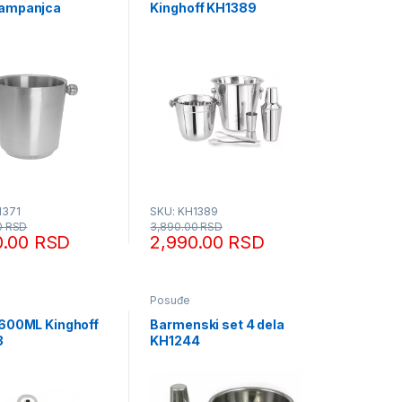
sampanjca
Kinghoff KH1389
1371
SKU: KH1389
0
RSD
3,890.00
RSD
0.00
RSD
2,990.00
RSD
Posuđe
 600ML Kinghoff
Barmenski set 4 dela
3
KH1244