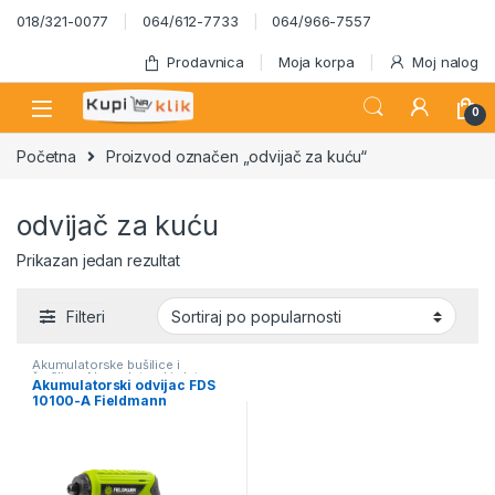
Skip to navigation
Skip to content
018/321-0077
064/612-7733
064/966-7557
Prodavnica
Moja korpa
Moj nalog
0
Početna
Proizvod označen „odvijač za kuću“
odvijač za kuću
Prikazan jedan rezultat
Filteri
Akumulatorske bušilice i
šrafilice
,
Akumulatorski alat
Akumulatorski odvijac FDS
10100-A Fieldmann