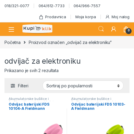
Skip to navigation
Skip to content
018/321-0077
064/612-7733
064/966-7557
Prodavnica
Moja korpa
Moj nalog
0
Početna
Proizvod označen „odvijač za elektroniku“
odvijač za elektroniku
Sortirano po popularnosti
Prikazano je svih 2 rezultata
Filteri
Akumulatorske bušilice i
Akumulatorske bušilice i
šrafilice
,
Akumulatorski alat
šrafilice
,
Akumulatorski alat
Odvijac baterijski FDS
Odvijac baterijski FDS 10103-
10104-A Fieldmann
A Fieldmann