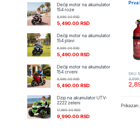
Prva
Dečiji motor na akumulator
154 roze
8,990.00
RSD
5,490.00
RSD
Dečiji motor na akumulator
154 plavi
8,990.00
RSD
5,490.00
RSD
Dečiji motor na akumulator
154 crveni
SKU: 
3,990
8,990.00
RSD
2,8
5,490.00
RSD
Dzip na akumulator UTV-
2222 zeleni
Prikazan 
17,990.00
RSD
9,990.00
RSD