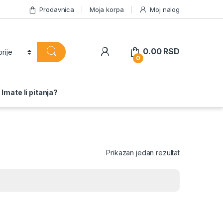
Prodavnica
Moja korpa
Moj nalog
0.00
RSD
0
Imate li pitanja?
Prikazan jedan rezultat