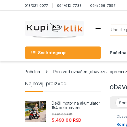
Skip to navigation
Skip to content
018/321-0077
064/612-7733
064/966-7557
Search f
Sve kategorije
Početna
Početna
Proizvod označen „obavezna oprema za
Najnoviji proizvodi
obav
Dečiji motor na akumulator
154 belo-crveni
8,990.00
RSD
Obave
5,490.00
RSD
Kompl