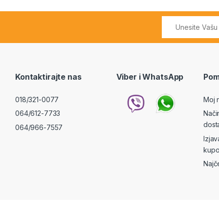
Kontaktirajte nas
Viber i WhatsApp
Pom
018/321-0077
Moj 
064/612-7733
Nači
dost
064/966-7557
Izja
kupo
Najč