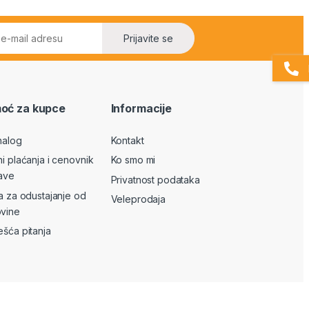
Prijavite se
oć za kupce
Informacije
nalog
Kontakt
ni plaćanja i cenovnik
Ko smo mi
ave
Privatnost podataka
va za odustajanje od
Veleprodaja
vine
ešća pitanja