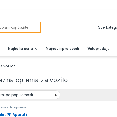
or:
Najbolja cena
Najnoviji proizvodi
Veleprodaja
 vozilo“
ezna oprema za vozilo
zna auto oprema
et PP Aparat i