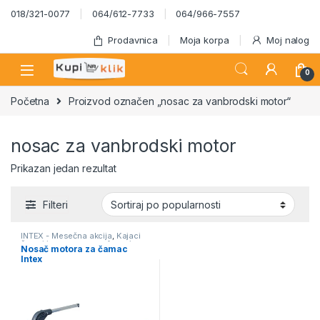
Skip to navigation
Skip to content
018/321-0077
064/612-7733
064/966-7557
Prodavnica
Moja korpa
Moj nalog
0
Početna
Proizvod označen „nosac za vanbrodski motor“
nosac za vanbrodski motor
Prikazan jedan rezultat
Filteri
INTEX - Mesečna akcija
,
Kajaci
čamci i oprema za surfovanje
Nosač motora za čamac
Intex