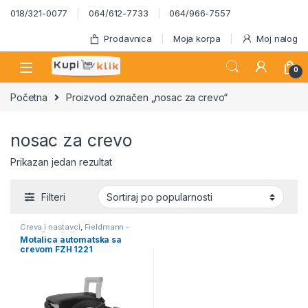
Skip to navigation
Skip to content
018/321-0077
064/612-7733
064/966-7557
Prodavnica
Moja korpa
Moj nalog
0
Početna
Proizvod označen „nosac za crevo“
nosac za crevo
Prikazan jedan rezultat
Filteri
Creva i nastavci
,
Fieldmann -
mesečna akcija
Motalica automatska sa
crevom FZH 1221
FIELDMANN