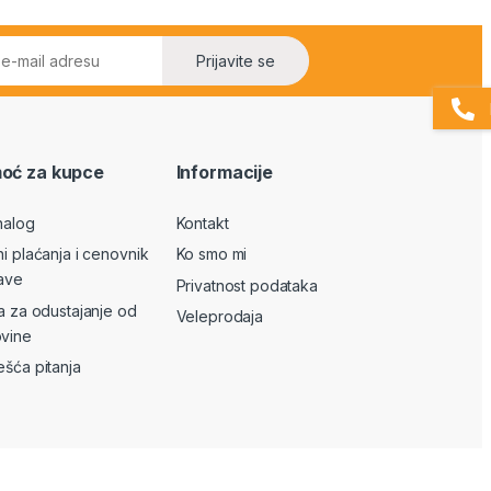
Prijavite se
oć za kupce
Informacije
nalog
Kontakt
ni plaćanja i cenovnik
Ko smo mi
ave
Privatnost podataka
va za odustajanje od
Veleprodaja
vine
ešća pitanja