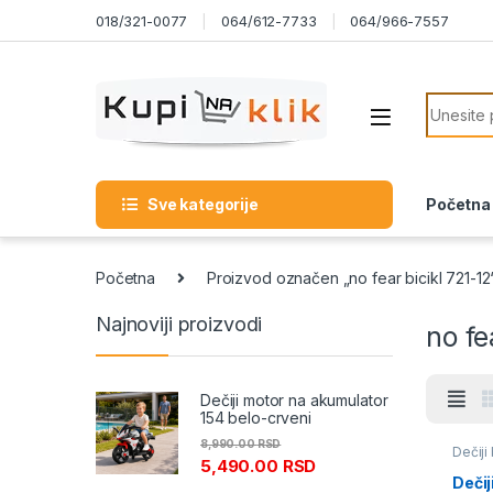
Skip to navigation
Skip to content
018/321-0077
064/612-7733
064/966-7557
Search f
Sve kategorije
Početna
Početna
Proizvod označen „no fear bicikl 721-12
Najnoviji proizvodi
no fe
Dečiji motor na akumulator
154 belo-crveni
8,990.00
RSD
Dečiji 
5,490.00
RSD
Dečij