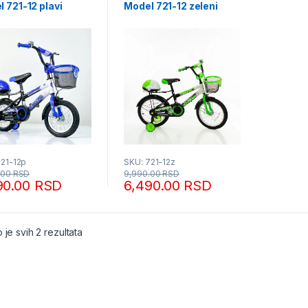
 721-12 plavi
Model 721-12 zeleni
721-12p
SKU: 721-12z
.00
RSD
9,990.00
RSD
90.00
RSD
6,490.00
RSD
Sortirano po popularnosti
 je svih 2 rezultata