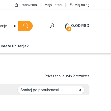
Prodavnica
Moja korpa
Moj nalog
0.00
RSD
0
Imate li pitanja?
Sortirano po 
Prikazano je svih 2 rezultata