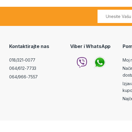
Kontaktirajte nas
Viber i WhatsApp
Pom
018/321-0077
Moj 
064/612-7733
Nači
dost
064/966-7557
Izja
kupo
Najč