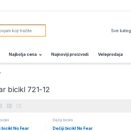
or:
Najbolja cena
Najnoviji proizvodi
Veleprodaja
“
ar bicikl 721-12
bicikli
Dečiji bicikli
i bicikl No Fear
Dečiji bicikl No Fear