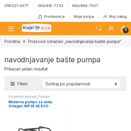
Skip to navigation
Skip to content
018/321-0077
064/612-7733
064/966-7557
Prodavnica
Moja korpa
Moj nalog
0
Početna
Proizvod označen „navodnjavanje bašte pumpa“
navodnjavanje bašte pumpa
Prikazan jedan rezultat
Filteri
Poslednji komadi
,
Pumpe
Motorna pumpa za vodu
Villager WP 35 SE ECO