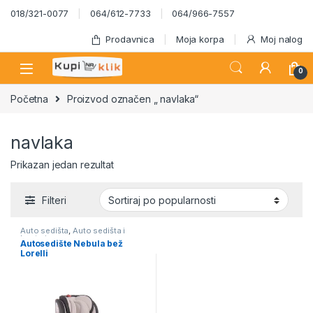
Skip to navigation
Skip to content
018/321-0077
064/612-7733
064/966-7557
Prodavnica
Moja korpa
Moj nalog
0
Početna
Proizvod označen „ navlaka“
navlaka
Prikazan jedan rezultat
Filteri
Auto sedišta
,
Auto sedišta i
busteri
Autosedište Nebula bež
Lorelli