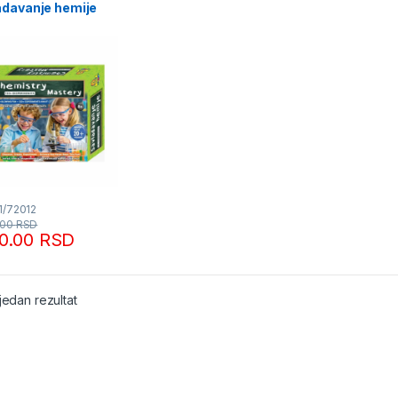
adavanje hemije
012
1/72012
.00
RSD
90.00
RSD
jedan rezultat