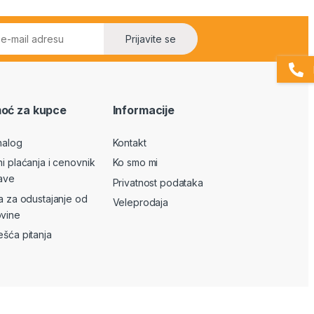
Prijavite se
oć za kupce
Informacije
nalog
Kontakt
ni plaćanja i cenovnik
Ko smo mi
ave
Privatnost podataka
va za odustajanje od
Veleprodaja
vine
ešća pitanja