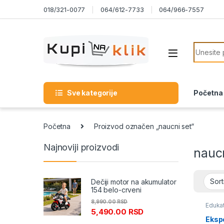
Skip to navigation
Skip to content
018/321-0077
064/612-7733
064/966-7557
Search f
Sve kategorije
Početna
Početna
Proizvod označen „naucni set“
Najnoviji proizvodi
naucn
Dečiji motor na akumulator
154 belo-crveni
8,990.00
RSD
Edukat
5,490.00
RSD
Eksp