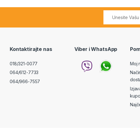
Kontaktirajte nas
Viber i WhatsApp
Pom
018/321-0077
Moj 
064/612-7733
Nači
dost
064/966-7557
Izja
kupo
Najč