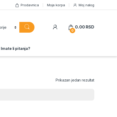
Prodavnica
Moja korpa
Moj nalog
0.00
RSD
0
Imate li pitanja?
Prikazan jedan rezultat