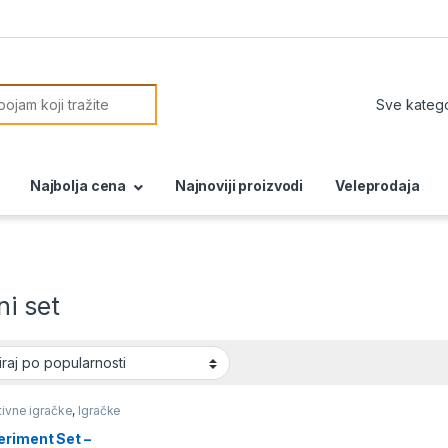
or:
Najbolja cena
Najnoviji proizvodi
Veleprodaja
i set
ivne igračke
,
Igračke
eriment Set –