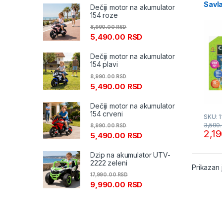
Savl
Dečiji motor na akumulator
11/72
154 roze
8,990.00
RSD
5,490.00
RSD
Dečiji motor na akumulator
154 plavi
8,990.00
RSD
5,490.00
RSD
Dečiji motor na akumulator
154 crveni
SKU: 1
3,590
8,990.00
RSD
2,1
5,490.00
RSD
Dzip na akumulator UTV-
2222 zeleni
Prikazan 
17,990.00
RSD
9,990.00
RSD