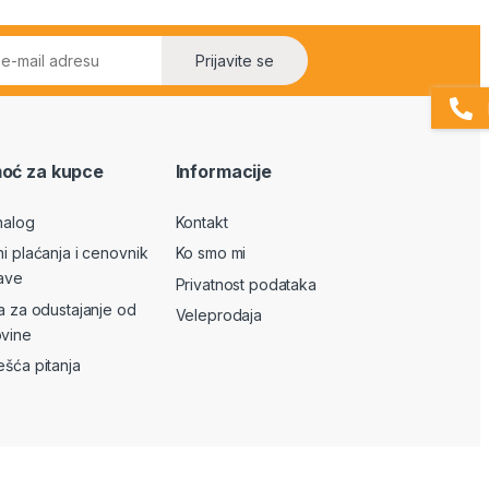
Prijavite se
oć za kupce
Informacije
nalog
Kontakt
ni plaćanja i cenovnik
Ko smo mi
ave
Privatnost podataka
va za odustajanje od
Veleprodaja
vine
ešća pitanja