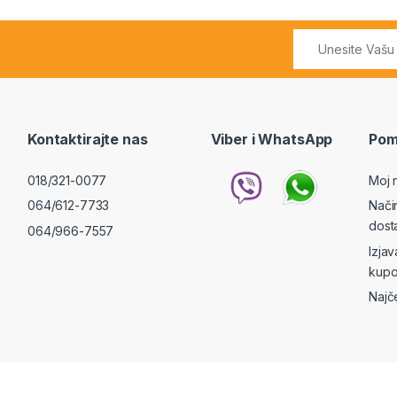
Kontaktirajte nas
Viber i WhatsApp
Pom
018/321-0077
Moj 
064/612-7733
Nači
dost
064/966-7557
Izja
kupo
Najč