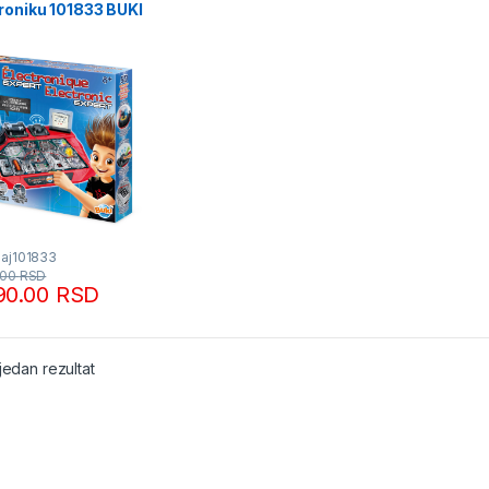
roniku 101833 BUKI
Baj101833
.00
RSD
90.00
RSD
jedan rezultat