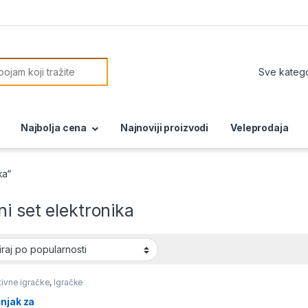
or:
Najbolja cena
Najnoviji proizvodi
Veleprodaja
ka“
i set elektronika
ivne igračke
,
Igračke
njak za