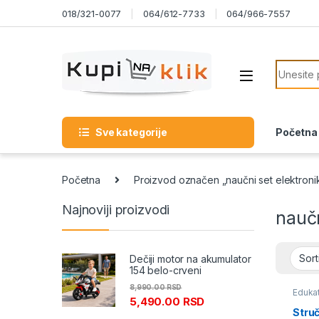
Skip to navigation
Skip to content
018/321-0077
064/612-7733
064/966-7557
Search f
Sve kategorije
Početna
Početna
Proizvod označen „naučni set elektroni
Najnoviji proizvodi
naučn
Dečiji motor na akumulator
154 belo-crveni
8,990.00
RSD
Edukat
5,490.00
RSD
Struč