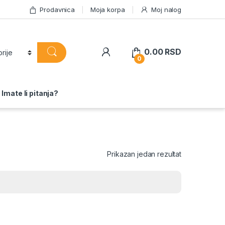
Prodavnica
Moja korpa
Moj nalog
0.00
RSD
0
Imate li pitanja?
Prikazan jedan rezultat