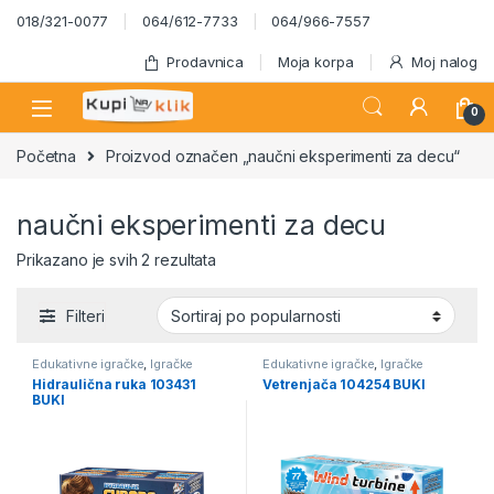
Skip to navigation
Skip to content
018/321-0077
064/612-7733
064/966-7557
Prodavnica
Moja korpa
Moj nalog
0
Početna
Proizvod označen „naučni eksperimenti za decu“
naučni eksperimenti za decu
Sortirano po popularnosti
Prikazano je svih 2 rezultata
Filteri
Edukativne igračke
,
Igračke
Edukativne igračke
,
Igračke
Hidraulična ruka 103431
Vetrenjača 104254 BUKI
BUKI