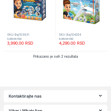
SKU: Baj103431
SKU: Baj104254
5,390.00
RSD
6,390.00
RSD
3,990.00
RSD
4,290.00
RSD
Sortirano po popular
Prikazano je svih 2 rezultata
Kontaktirajte nas
Viber i WhatsApp