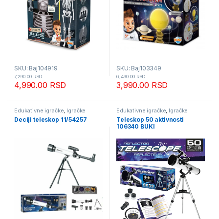
SKU: Baj104919
SKU: Baj103349
7,290.00
RSD
6,490.00
RSD
4,990.00
RSD
3,990.00
RSD
Edukativne igračke
,
Igračke
Edukativne igračke
,
Igračke
Deciji teleskop 11/54257
Teleskop 50 aktivnosti
106340 BUKI