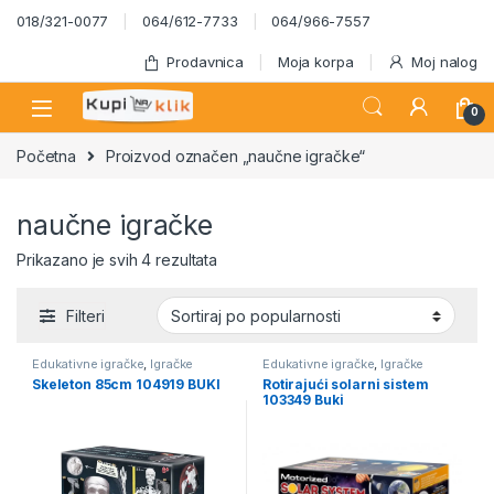
Skip to navigation
Skip to content
018/321-0077
064/612-7733
064/966-7557
Prodavnica
Moja korpa
Moj nalog
0
Početna
Proizvod označen „naučne igračke“
naučne igračke
Sortirano po popularnosti
Prikazano je svih 4 rezultata
Filteri
Edukativne igračke
,
Igračke
Edukativne igračke
,
Igračke
Skeleton 85cm 104919 BUKI
Rotirajući solarni sistem
103349 Buki