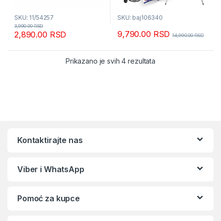
SKU: 11/54257
SKU: baj106340
3,990.00
RSD
9,790.00
RSD
2,890.00
RSD
14,990.00
RSD
Sortirano po popular
Prikazano je svih 4 rezultata
Kontaktirajte nas
Viber i WhatsApp
Pomoć za kupce