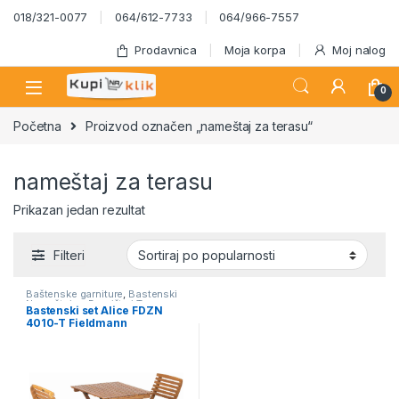
Skip to navigation
Skip to content
018/321-0077
064/612-7733
064/966-7557
Prodavnica
Moja korpa
Moj nalog
0
Početna
Proizvod označen „nameštaj za terasu“
nameštaj za terasu
Prikazan jedan rezultat
Filteri
Baštenske garniture
,
Bastenski
Nameštaj za Dvorište i Terasu
Bastenski set Alice FDZN
Mesečna Akcija - KupinaKlik
,
4010-T Fieldmann
Fieldmann - mesečna akcija