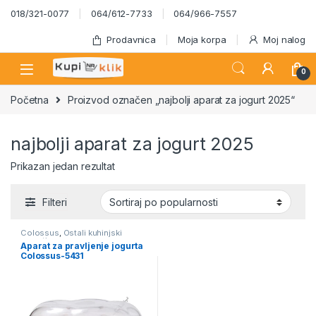
Skip to navigation
Skip to content
018/321-0077
064/612-7733
064/966-7557
Prodavnica
Moja korpa
Moj nalog
0
Početna
Proizvod označen „najbolji aparat za jogurt 2025“
najbolji aparat za jogurt 2025
Prikazan jedan rezultat
Filteri
Colossus
,
Ostali kuhinjski
aparati
Aparat za pravljenje jogurta
Colossus-5431